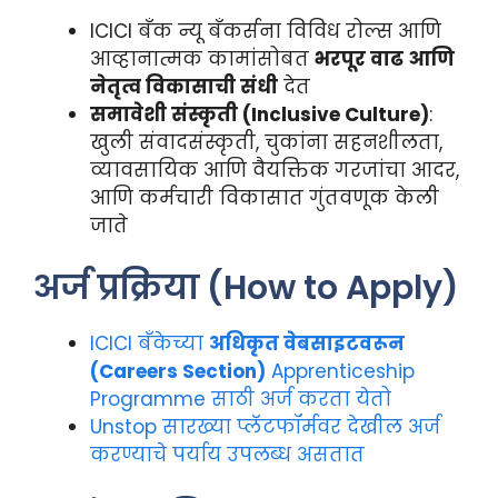
ICICI बँक न्यू बँकर्सना विविध रोल्स आणि
आव्हानात्मक कामांसोबत
भरपूर वाढ आणि
नेतृत्व विकासाची संधी
देत
समावेशी संस्कृती (Inclusive Culture)
:
खुली संवादसंस्कृती, चुकांना सहनशीलता,
व्यावसायिक आणि वैयक्तिक गरजांचा आदर,
आणि कर्मचारी विकासात गुंतवणूक केली
जाते
अर्ज प्रक्रिया (How to Apply)
ICICI बँकेच्या
अधिकृत वेबसाइटवरून
(Careers Section)
Apprenticeship
Programme साठी अर्ज करता येतो
Unstop सारख्या प्लॅटफॉर्मवर देखील अर्ज
करण्याचे पर्याय उपलब्ध असतात