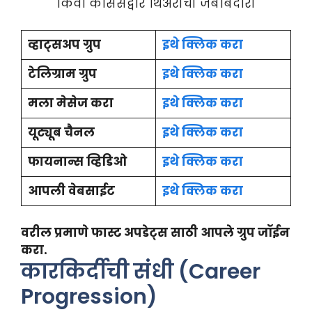
किंवा कोर्सेसद्वारे थिअरीची जबाबदारी
व्हाट्सअप ग्रुप
इथे क्लिक करा
टेलिग्राम ग्रुप
इथे क्लिक करा
मला मेसेज करा
इथे क्लिक करा
यूट्यूब चैनल
इथे क्लिक करा
फायनान्स व्हिडिओ
इथे क्लिक करा
आपली वेबसाईट
इथे क्लिक करा
वरील प्रमाणे फास्ट अपडेट्स साठी आपले ग्रुप जॉईन
करा.
कारकिर्दीची संधी (Career
Progression)