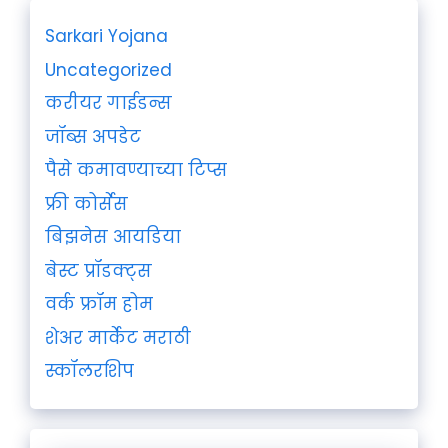
Sarkari Yojana
Uncategorized
करीयर गाईडन्स
जॉब्स अपडेट
पैसे कमावण्याच्या टिप्स
फ्री कोर्सेस
बिझनेस आयडिया
बेस्ट प्रॉडक्ट्स
वर्क फ्रॉम होम
शेअर मार्केट मराठी
स्कॉलरशिप