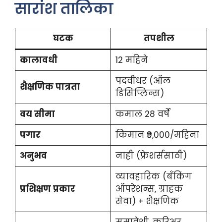
सारांश तालिका
घटक
तपशील
कालावधी
12 महिने
पदवीधर (ऑल
शैक्षणिक पात्रता
डिसिप्लिन्स)
वय सीमा
कमाल 28 वर्षे
पगार
किमान ₹9,000/महिना
अनुभव
नाही (फ्रेशर्ससाठी)
व्यावहारिक (बँकिंग
प्रशिक्षण प्रकार
ऑपरेशन्स, ग्राहक
सेवा) + शैक्षणिक
समावेशी, करिअर