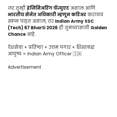
जर तुम्ही
इंजिनिअरिंग ग्रॅज्युएट
असाल आणि
भारतीय सेनेत अधिकारी म्हणून करिअर
करायचं
स्वप्न पाहत असाल, तर
Indian Army SSC
(Tech) 67 Bharti 2026
ही तुमच्यासाठी
Golden
Chance
आहे.
देशसेवा + प्रतिष्ठा + उत्तम पगार + शिस्तबद्ध
आयुष्य = Indian Army Officer 🇮🇳
Advertisement