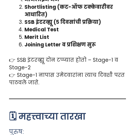
Shortlisting (कट-ऑफ टक्केवारीवर
आधारित)
SSB इंटरव्ह्यू (५ दिवसांची प्रक्रिया)
Medical Test
Merit List
Joining Letter व प्रशिक्षण सुरू
👉 SSB इंटरव्ह्यू दोन टप्प्यात होतो – Stage-1 व
Stage-2
👉 Stage-1 नापास उमेदवारांना त्याच दिवशी परत
पाठवले जाते.
🗓️ महत्त्वाच्या तारखा
पुरुष: