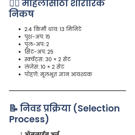
🏃‍♀️ महिलांसाठी शारीरिक
निकष
2.4 किमी धाव: 13 मिनिटे
पुश-अप: 15
पुल-अप: 2
सिट-अप: 25
स्क्वॅट्स: 30 × 2 सेट
लंजेस: 10 × 2 सेट
पोहणे: मूलभूत ज्ञान आवश्यक
📝 निवड प्रक्रिया (Selection
Process)
ऑनलाईन अर्ज