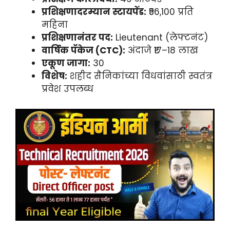
प्रशिक्षणादरम्यान स्टायपेंड:
₹56,100 प्रति
महिना
प्रशिक्षणानंतर पद:
Lieutenant (लेफ्टनंट)
वार्षिक पॅकेज (CTC):
अंदाजे ₹17–18 लाख
एकूण जागा:
30
विशेष:
शहीद सैनिकांच्या विधवांसाठी स्वतंत्र
प्रवेश उपलब्ध