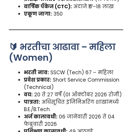
वार्षिक पॅकेज (CTC):
अंदाजे ₹17–18 लाख
एकूण जागा:
350
🔰 भरतीचा आढावा – महिला
(Women)
भरती नाव:
SSCW (Tech) 67 – महिला
प्रवेश प्रकार:
Short Service Commission
(Technical)
वय:
20 ते 27 वर्षे (01 ऑक्टोबर 2026 रोजी)
पात्रता:
अधिसूचित इंजिनिअरिंग शाखांमध्ये
B.E./B.Tech
अर्ज कालावधी:
06 जानेवारी 2026 ते 04
फेब्रुवारी 2026
प्रशिक्षण कालावधी:
49 आठवडे