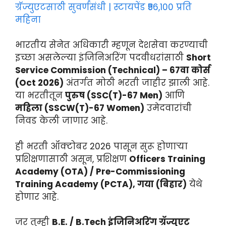
ग्रॅज्युएटसाठी सुवर्णसंधी | स्टायपेंड ₹56,100 प्रति
महिना
भारतीय सेनेत अधिकारी म्हणून देशसेवा करण्याची
इच्छा असलेल्या इंजिनिअरिंग पदवीधरांसाठी
Short
Service Commission (Technical) – 67वा कोर्स
(Oct 2026)
अंतर्गत मोठी भरती जाहीर झाली आहे.
या भरतीतून
पुरुष (SSC(T)-67 Men)
आणि
महिला (SSCW(T)-67 Women)
उमेदवारांची
निवड केली जाणार आहे.
ही भरती ऑक्टोबर 2026 पासून सुरू होणाऱ्या
प्रशिक्षणासाठी असून, प्रशिक्षण
Officers Training
Academy (OTA) / Pre-Commissioning
Training Academy (PCTA), गया (बिहार)
येथे
होणार आहे.
जर तुम्ही
B.E. / B.Tech इंजिनिअरिंग ग्रॅज्युएट