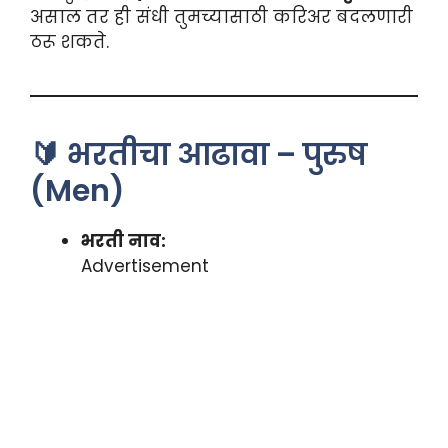
असाल तर ही संधी तुमच्यासाठी करिअर बदलणारी
ठरू शकते.
🔰 भरतीचा आढावा – पुरुष
(Men)
भरती नाव:
Advertisement