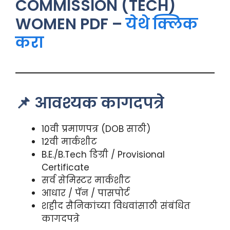
COMMISSION (TECH)
WOMEN PDF –
येथे क्लिक
करा
📌 आवश्यक कागदपत्रे
10वी प्रमाणपत्र (DOB साठी)
12वी मार्कशीट
B.E./B.Tech डिग्री / Provisional
Certificate
सर्व सेमिस्टर मार्कशीट
आधार / पॅन / पासपोर्ट
शहीद सैनिकांच्या विधवांसाठी संबंधित
कागदपत्रे