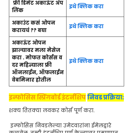
फ्री डिमॅट अकाऊंट ॲप
इथे क्लिक करा
लिंक
अकाउंट कसं ओपन
इथे क्लिक करा
करायचं ?? बघा
अकाऊंट ओपन
झाल्यावर मला मेसेज
करा . मोफत कोर्सस व
इथे क्लिक करा
दर महिन्याला फ्री
ऑनलाईन, ऑफलाईन
वेबमिनार होतील
इन्फोसिस स्प्रिंगबोर्ड इंटर्नशिप
निवड प्रक्रिया:
शक्य तितक्या लवकर कोर्स पूर्ण करा.
इन्फोसिस निवडलेल्या उमेदवारांना ईमेलद्वारे
कळवेल. तुम्ही इंटर्नशिप पूर्ण केल्यावर प्रमाणपत्र