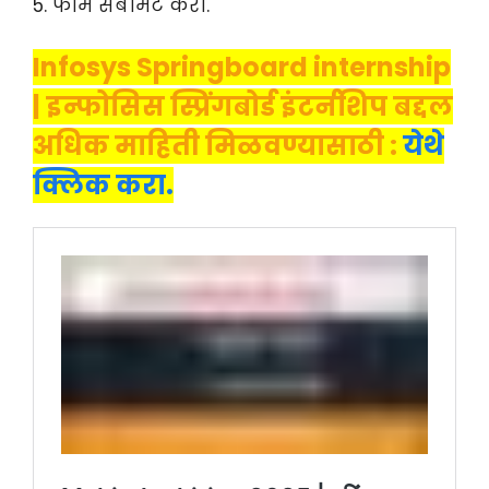
5. फॉर्म सबमिट करा.
Infosys Springboard internship
| इन्फोसिस स्प्रिंगबोर्ड इंटर्नशिप बद्दल
अधिक माहिती मिळवण्यासाठी :
येथे
क्लिक करा.