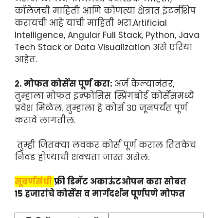
कॉलेजची माहिती आणि कोणत्या क्षेत्रात इंटर्नशिप
करायची आहे याची माहिती भरा.Artificial
Intelligence, Angular Full Stack, Python, Java
Tech Stack or Data Visualization असे एरिया
आहेत.
२. मोफत कोर्सेस पूर्ण करा:
अर्ज केल्यानंतर,
तुम्हाला मोफत इन्फोसिस स्प्रिंगबोर्ड कोर्सेसमध्ये
प्रवेश मिळेल. तुम्हाला हे कोर्स ३० जूनपर्यंत पूर्ण
करावे लागतील.
तुम्ही जितक्या लवकर कोर्स पूर्ण कराल तितकेच
निवड होण्याची शक्यता जास्त असेल.
सूवर्णसंधी
फ्री डिमॅट अकाऊंटओपन करा सोबत
15 हजारांचे कोर्सेस व मार्गदर्शन पूर्णपणे मोफत