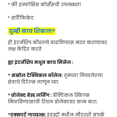
* फ्री इन्फोसिस कोर्सेसची उपलब्धता
* सर्टिफिकेट
तुम्ही काय शिकाल?
ही इंटर्नशिप कौशल्ये वाढविण्यास मदत करण्यावर
लक्ष केंद्रित करते.
ह्या इंटर्नशिप मधून काय मिळेल :
*
सखोल टेक्निकल नॉलेज:
तुमच्या निवडलेल्या
क्षेत्राचे डिटेल्स जाणून घ्या.
* प्रोजेक्ट बेस्ड लर्निंग :
प्रॅक्टिकल स्किल्स
मिळविण्यासाठी रियल प्रोजेक्टवर काम करा.
*एक्सपर्ट गायडन्स:
इंडस्ट्री मधील लीडरशी संपर्क