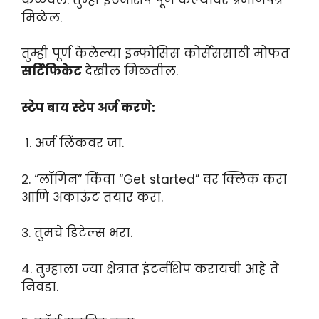
मिळेल.
तुम्ही पूर्ण केलेल्या इन्फोसिस कोर्सेससाठी मोफत
सर्टिफिकेट
देखील मिळतील.
स्टेप बाय स्टेप अर्ज करणे:
१. अर्ज लिंकवर जा.
२. “लॉगिन” किंवा “Get started” वर क्लिक करा
आणि अकाऊंट तयार करा.
३. तुमचे डिटेल्स भरा.
4. तुम्हाला ज्या क्षेत्रात इंटर्नशिप करायची आहे ते
निवडा.