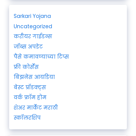
Sarkari Yojana
Uncategorized
करीयर गाईडन्स
जॉब्स अपडेट
पैसे कमावण्याच्या टिप्स
फ्री कोर्सेस
बिझनेस आयडिया
बेस्ट प्रॉडक्ट्स
वर्क फ्रॉम होम
शेअर मार्केट मराठी
स्कॉलरशिप