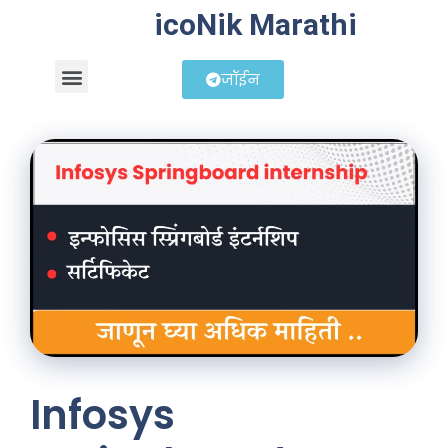
icoNik Marathi
जॉईन
बिझनेस आयडिया
शेअर मार्केट मराठी
Infosys