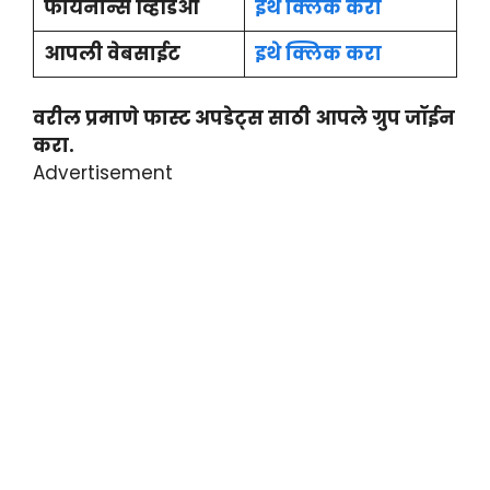
फायनान्स व्हिडिओ
इथे क्लिक करा
आपली वेबसाईट
इथे क्लिक करा
वरील प्रमाणे फास्ट अपडेट्स साठी आपले ग्रुप जॉईन
करा.
Advertisement