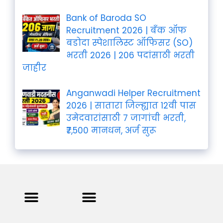
Bank of Baroda SO
Recruitment 2026 | बँक ऑफ
बडोदा स्पेशालिस्ट ऑफिसर (SO)
भरती 2026 | 206 पदांसाठी भरती
जाहीर
Anganwadi Helper Recruitment
2026 | सातारा जिल्ह्यात 12वी पास
उमेदवारांसाठी 7 जागांची भरती,
₹7,500 मानधन, अर्ज सुरू
Privacy Policy
Terms and Condition
Contact us