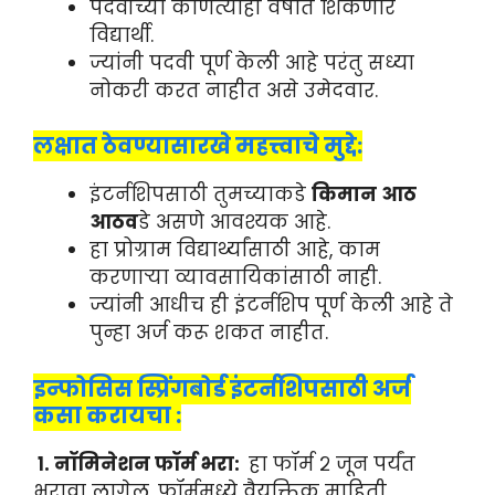
पदवीच्या कोणत्याही वर्षात शिकणारे
विद्यार्थी.
ज्यांनी पदवी पूर्ण केली आहे परंतु सध्या
नोकरी करत नाहीत असे उमेदवार.
लक्षात ठेवण्यासारखे महत्त्वाचे मुद्दे:
इंटर्नशिपसाठी तुमच्याकडे
किमान आठ
आठव
डे असणे आवश्यक आहे.
हा प्रोग्राम विद्यार्थ्यांसाठी आहे, काम
करणाऱ्या व्यावसायिकांसाठी नाही.
ज्यांनी आधीच ही इंटर्नशिप पूर्ण केली आहे ते
पुन्हा अर्ज करू शकत नाहीत.
इन्फोसिस स्प्रिंगबोर्ड इंटर्नशिपसाठी अर्ज
कसा करायचा :
१. नॉमिनेशन फॉर्म भरा:
हा फॉर्म २ जून पर्यंत
भरावा लागेल. फॉर्ममध्ये वैयक्तिक माहिती,