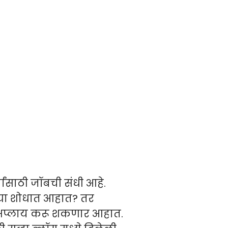
वांसाठी जॉबची संधी आहे.
च्या शोधात आहात? तर
ी अप्लाय करू शकणार आहात.