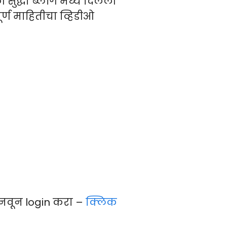
ुद्धा ब्लॉग मध्ये दिलेली
ूर्ण माहितीचा व्हिडीओ
नवून login करा –
क्लिक