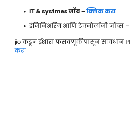
IT & systmes जॉब –
क्लिक करा
इंजिनिअरिंग आणि टेक्नोलॉजी जॉब्स 
jio कडून ईशारा फसवणूकीपासून सावधान P
करा