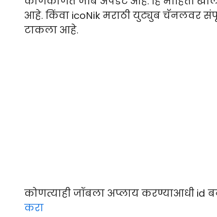
कोणकोणते जॉब अपडेट आहे. हि माहिती खाली स
आहे. किंवा icoNik मराठी युट्युब चॅनलवर संप
टाकला आहे.
कोणत्याही जॉबला अप्लाय करण्याआधी id ब
करा