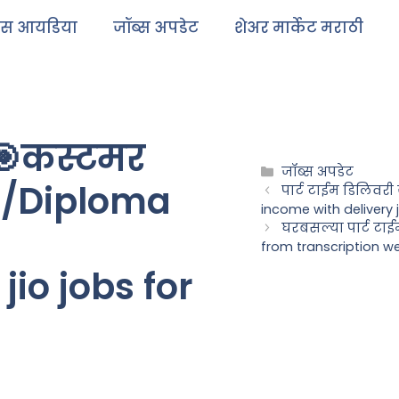
ेस आयडिया
जॉब्स अपडेट
शेअर मार्केट मराठी
🎯कस्टमर
जॉब्स अपडेट
th/Diploma
पार्ट टाईम डिलिवर
income with delivery 
घरबसल्या पार्ट टा
from transcription w
io jobs for