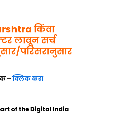
rshtra
किंवा
टर लावून सर्च
ुसार/परिसरानुसार
िंक –
क्लिक करा
rt of the Digital India