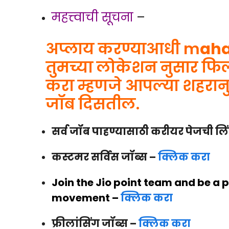
महत्त्वाची सूचना
–
अप्लाय करण्याआधी m
aha
तुमच्या लोकेशन नुसार फिल्
करा म्हणजे आपल्या शहरान
जॉब दिसतील.
सर्व जॉब पाहण्यासाठी करीयर पेजची ल
कस्टमर सर्विस जॉब्स –
क्लिक करा
Join the Jio point team and be a pa
movement –
क्लिक करा
फ्रीलांसिंग जॉब्स –
क्लिक करा