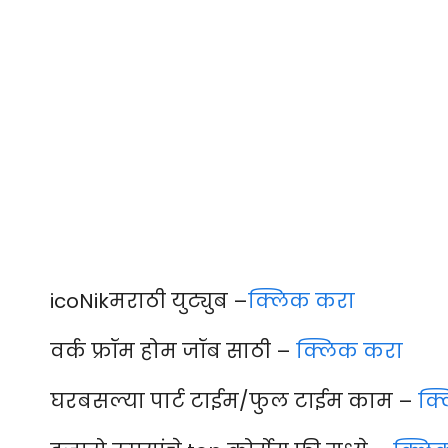
icoNikमराठी युट्युब –
क्लिक करा
वर्क फ्रॉम होम जॉब साठी –
क्लिक करा
घरबसल्या पार्ट टाईम/फुल टाईम काम –
क्