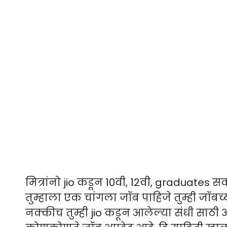
मित्रांनो jio कडून 10वी, 12वी, graduates सर्
तुम्हाला एक चांगला जॉब पाहिजे तुम्ही जॉब
नक्कीच तुम्ही jio कडून आलेल्या संधी साठ