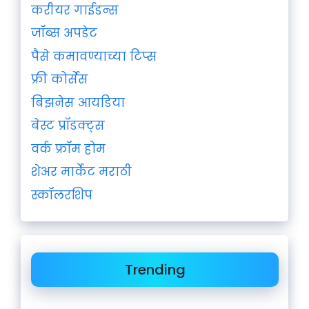
करीयर गाईडन्स
जॉब्स अपडेट
पैसे कमावण्याच्या टिप्स
फ्री कोर्सेस
बिझनेस आयडिया
बेस्ट प्रॉडक्ट्स
वर्क फ्रॉम होम
शेअर मार्केट मराठी
स्कॉलरशिप
Trending