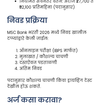
नियमित सेवेनंतर वेतन: अंदाजे ₹27,700 ते
₹52,100 प्रतिमहिना (पदानुसार)
निवड प्रक्रिया
MSC Bank भरती 2026 मध्ये निवड खालील
टप्प्यांद्वारे केली जाईल:
ऑनलाइन परीक्षा (IBPS मार्फत)
मुलाखत / कौशल्य चाचणी
दस्तऐवज पडताळणी
अंतिम निवड
पदानुसार कौशल्य चाचणी किंवा ड्रायव्हिंग टेस्ट
देखील होऊ शकते.
अर्ज कसा करावा?