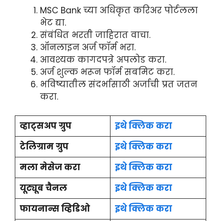
MSC Bank च्या अधिकृत करिअर पोर्टलला
भेट द्या.
संबंधित भरती जाहिरात वाचा.
ऑनलाइन अर्ज फॉर्म भरा.
आवश्यक कागदपत्रे अपलोड करा.
अर्ज शुल्क भरून फॉर्म सबमिट करा.
भविष्यातील संदर्भासाठी अर्जाची प्रत जतन
करा.
व्हाट्सअप ग्रुप
इथे क्लिक करा
टेलिग्राम ग्रुप
इथे क्लिक करा
मला मेसेज करा
इथे क्लिक करा
यूट्यूब चैनल
इथे क्लिक करा
फायनान्स व्हिडिओ
इथे क्लिक करा