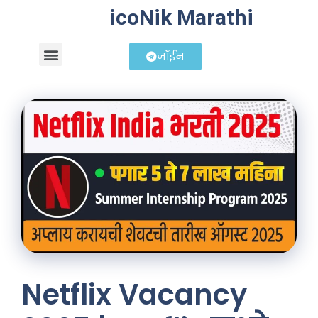
icoNik Marathi
जॉईन
बिझनेस आयडिया
शेअर मार्केट मराठी
Netflix Vacancy