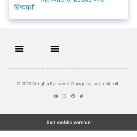
शिष्यवृत्ती
Privacy Policy
Terms and Condition
Contact us
© 2023 All rights Reserved. Design by icoNik Marathi
Exit mobile version