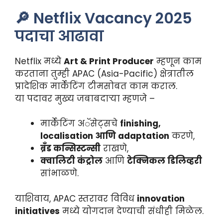
🔎 Netflix Vacancy 2025
पदाचा आढावा
Netflix मध्ये
Art & Print Producer
म्हणून काम
करताना तुम्ही APAC (Asia-Pacific) क्षेत्रातील
प्रादेशिक मार्केटिंग टीमसोबत काम कराल.
या पदावर मुख्य जबाबदाऱ्या म्हणजे –
मार्केटिंग अॅसेट्सचे
finishing,
localisation आणि adaptation
करणे,
ब्रँड कन्सिस्टन्सी
राखणे,
क्वालिटी कंट्रोल
आणि
टेक्निकल डिलिव्हरी
सांभाळणे.
याशिवाय, APAC स्तरावर विविध
innovation
initiatives
मध्ये योगदान देण्याची संधीही मिळेल.