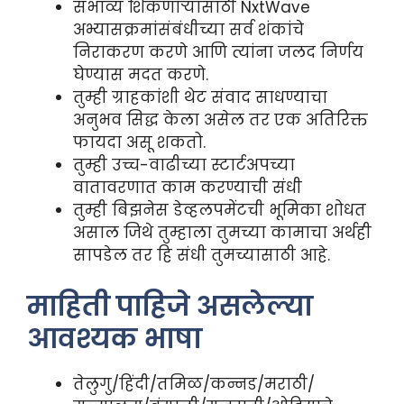
संभाव्य शिकणार्‍यांसाठी NxtWave
अभ्यासक्रमांसंबंधीच्या सर्व शंकांचे
निराकरण करणे आणि त्यांना जलद निर्णय
घेण्यास मदत करणे.
तुम्ही ग्राहकांशी थेट संवाद साधण्याचा
अनुभव सिद्ध केला असेल तर एक अतिरिक्त
फायदा असू शकतो.
तुम्ही उच्च-वाढीच्या स्टार्टअपच्या
वातावरणात काम करण्याची संधी
तुम्ही बिझनेस डेव्हलपमेंटची भूमिका शोधत
असाल जिथे तुम्हाला तुमच्या कामाचा अर्थही
सापडेल तर हि संधी तुमच्यासाठी आहे.
माहिती पाहिजे असलेल्या
आवश्यक भाषा
तेलुगु/हिंदी/तमिळ/कन्नड/मराठी/