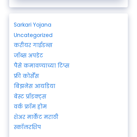
Sarkari Yojana
Uncategorized
करीयर गाईडन्स
जॉब्स अपडेट
पैसे कमावण्याच्या टिप्स
फ्री कोर्सेस
बिझनेस आयडिया
बेस्ट प्रॉडक्ट्स
वर्क फ्रॉम होम
शेअर मार्केट मराठी
स्कॉलरशिप