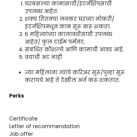
घरबसल्या कामासाठी/इंटर्नशिपसाठी
उपलब्ध आहेत.
शक्य तितक्या लवकर घरच्या नोकरी/
इंटर्नशिपमधून काम सुरू करू शकता.
6 महिन्यांच्या कालावधीसाठी उपलब्ध
आहेत/ फुल टाईम पर्मनंट.
संबंधित कौशल्ये आणि कामाची आवड आहे.
वयाची अट नाही
ज्या महिलांना त्यांचे करिअर सुरू/पुन्हा सुरू
करायचे आहे ते देखील अर्ज करू शकतात.
Perks
Certificate
Letter of recommendation
Job offer