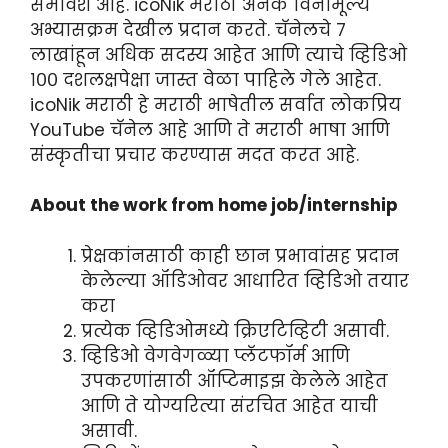
समावेश आहे. icoNik मराठी अनेक विनामूल्य
अभ्यासक्रम देखील प्रदान करते. चॅनेलचे ७
लाखांहून अधिक सदस्य आहेत आणि त्याचे व्हिडिओ
१०० दशलक्षपेक्षा जास्त वेळा पाहिले गेले आहेत.
icoNik मराठी हे मराठी भाषेतील सर्वात लोकप्रिय
YouTube चॅनेल आहे आणि ते मराठी भाषा आणि
संस्कृतीचा प्रचार करण्यास मदत करत आहे.
About the work from home job/internship
प्रेक्षकांनसाठी काही छान प्रभावांसह प्रदान
केलेल्या ऑडिओवर आधारित व्हिडिओ तयार
करा
प्रत्येक व्हिडिओमध्ये क्रिएटिव्हिटी असावी.
व्हिडिओ वेगवेगळ्या प्लॅटफॉर्म आणि
उपकरणांसाठी ऑप्टिमाइझ केलेले आहेत
आणि ते योग्यरित्या संरचित आहेत याची
असावी.