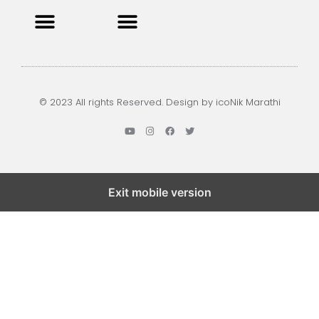
Privacy Policy
Terms and Condition
Contact us
© 2023 All rights Reserved. Design by icoNik Marathi
Exit mobile version