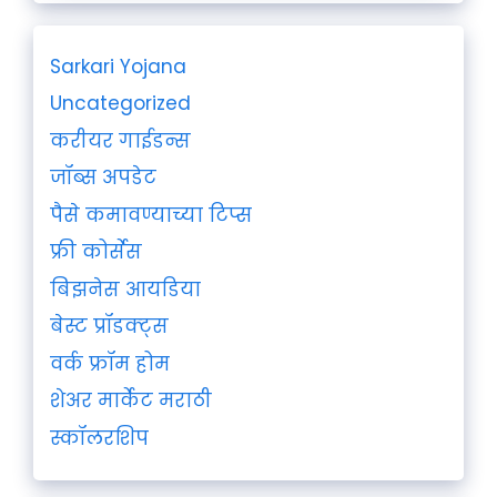
Sarkari Yojana
Uncategorized
करीयर गाईडन्स
जॉब्स अपडेट
पैसे कमावण्याच्या टिप्स
फ्री कोर्सेस
बिझनेस आयडिया
बेस्ट प्रॉडक्ट्स
वर्क फ्रॉम होम
शेअर मार्केट मराठी
स्कॉलरशिप