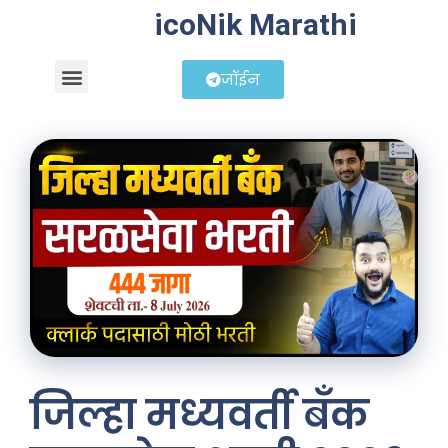
icoNik Marathi
जॉईन
बिझनेस आयडिया
शेअर मार्केट मराठी
जिल्हा मध्यवर्ती बँक