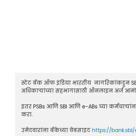
स्टेट बँक ऑफ इंडिया भारतीय  नागरिकांकडून SBI, 
अधिकाऱ्यांच्या सहभागासाठी ऑनलाइन अर्ज आमंत्र
इतर PSBs आणि SBI आणि e-ABs च्या कर्मचार्‍यांन
करा.

उमेदवारांना बँकेच्या वेबसाइट 
https://bank.sbi