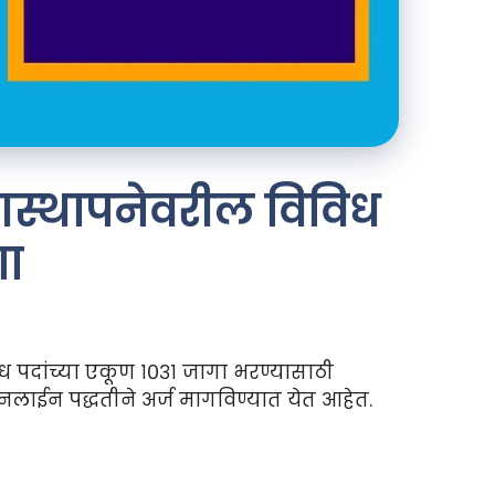
 आस्थापनेवरील विविध
गा
िध पदांच्या एकूण १०३१ जागा भरण्यासाठी
लाईन पद्धतीने अर्ज मागविण्यात येत आहेत.