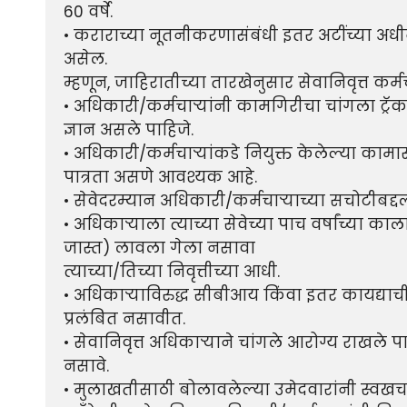
60 वर्षे.

• कराराच्या नूतनीकरणासंबंधी इतर अटींच्या अधीन र
असेल.

म्हणून, जाहिरातीच्या तारखेनुसार सेवानिवृत्त कर्मच
• अधिकारी/कर्मचार्‍यांनी कामगिरीचा चांगला ट्रॅक र
ज्ञान असले पाहिजे.

• अधिकारी/कर्मचार्‍यांकडे नियुक्त केलेल्या क
पात्रता असणे आवश्यक आहे.

• सेवेदरम्यान अधिकारी/कर्मचाऱ्याच्या सचोटीबद्द
• अधिकाऱ्याला त्याच्या सेवेच्या पाच वर्षांच्या क
जास्त) लावला गेला नसावा

त्याच्या/तिच्या निवृत्तीच्या आधी.

• अधिकाऱ्याविरुद्ध सीबीआय किंवा इतर कायद्याच
प्रलंबित नसावीत.

• सेवानिवृत्त अधिकाऱ्याने चांगले आरोग्य राखले प
नसावे.

• मुलाखतीसाठी बोलावलेल्या उमेदवारांनी स्वखर्चान