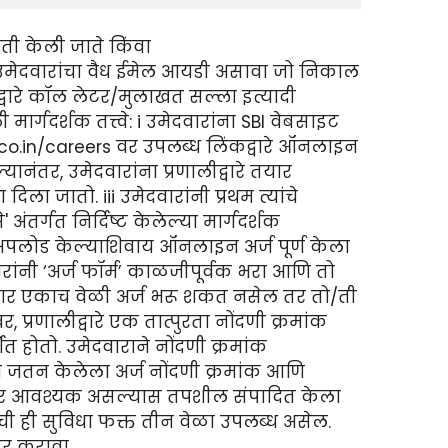
ंती केली जाते किंवा
मेदवारांचा वैध ईमेल आयडी असावा जो निकाल
लद्वारे कॉल लेटर/मुलाखत सल्ला इत्यादी
गदर्शक तत्त्वे: i उमेदवारांना SBI वेबसाइट
.co.in/careers वर उपलब्ध लिंकद्वारे ऑनलाइन
नंतर, उमेदवारांना प्रणालीद्वारे तयार
िला जातो. iii उमेदवारांनी प्रथम त्यांचे
ंतर्गत निर्दिष्ट केलेल्या मार्गदर्शक
ी अपलोड केल्याशिवाय ऑनलाइन अर्ज पूर्ण केला
ंनी ‘अर्ज फॉर्म’ काळजीपूर्वक भरा आणि तो
वार एकाच वेळी अर्ज भरू शकत नसेल तर तो/ती
प्रणालीद्वारे एक तात्पुरता नोंदणी क्रमांक
त होतो. उमेदवाराने नोंदणी क्रमांक
ि जतन केलेला अर्ज नोंदणी क्रमांक आणि
नंतर आवश्यक असल्यास तपशील संपादित केला
 ही सुविधा फक्त तीन वेळा उपलब्ध असेल.
दर करावा.