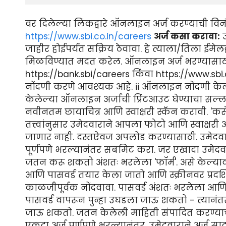
वर दिलेल्या लिंकद्वारे ऑनलाइन अर्ज करण्याची विन
https://www.sbi.co.in/careers
अर्ज कसा करावा:
उ
जाहीर होईपर्यंत सक्रिय ठेवावा. हे त्याला/तिला ईमे
मिळविण्यात मदत करेल. ऑनलाइन अर्ज भरण्यासाठी मार्
https://bank.sbi/careers किंवा https://www.sbi
नोंदणी करणे आवश्यक आहे. ii ऑनलाइन नोंदणी केल्या
केलेल्या ऑनलाइन अर्जाची प्रिंटआउट घेण्याचा सल्ला द
नवीनतम छायाचित्र आणि स्वाक्षरी स्कॅन करावी. 'कसे' अ
तत्त्वांनुसार उमेदवाराने आपला फोटो आणि स्वाक्षर
जाणार नाही. दस्तऐवज अपलोड करण्यासाठी. उमेदवारा
पूर्णपणे भरल्यानंतर सबमिट करा. जर एखादा उमेद
जतन करू शकतो अंशतः भरलेला 'फॉर्म'. असे केल्यावर, 
आणि पासवर्ड तयार केला जातो आणि स्क्रीनवर प्रदर्शि
काळजीपूर्वक नोंदवावा. पासवर्ड अंशतः भरलेला आण
पासवर्ड वापरून पुन्हा उघडला जाऊ शकतो - त्या
जाऊ शकतो. जतन केलेली माहिती संपादित करण्याची
एकदा अर्ज पूर्णपणे भरल्यानंतर, उमेदवाराने अर्ज सा