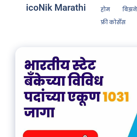
icoNik Marathi
होम
बिझन
फ्री कोर्सेस