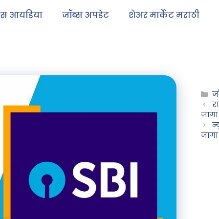
ेस आयडिया
जॉब्स अपडेट
शेअर मार्केट मराठी
ज
रा
जागा
न्
जागा