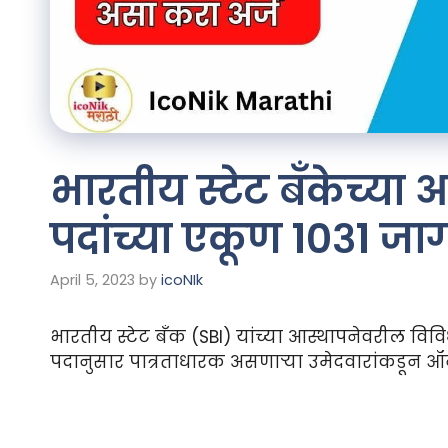
भारतीय स्टेट बँकेच्या
पदांच्या एकूण १०३१ जा
April 5, 2023
by
icoNIk
भारतीय स्टेट बँक (SBI) यांच्या आस्थापनेवरील विव
पदानुसार पात्रताधारक असणाऱ्या उमेदवारांकडून ऑन