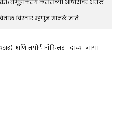
नियुक्ती/समूहीकरण कराराच्या आधारावर असेल 
सेवेतील विस्तार म्हणून मानले जाते.
ायझर) आणि सपोर्ट ऑफिसर पदाच्या जागा