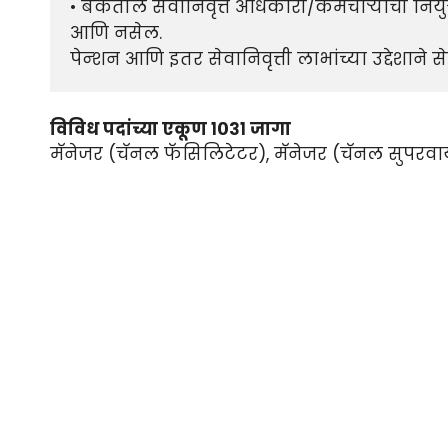
• बँकेतील सेवानिवृत्त अधिकारी/कर्मचार्‍यांची 
आणि नसेल.

पेन्शन आणि इतर सेवानिवृत्ती लाभांच्या उद्देशाने 
विविध पदांच्या एकूण १०३१ जागा
मॅनेजर (चॅनल फॅसिलिटेटर), मॅनेजर (चॅनल सुपरव