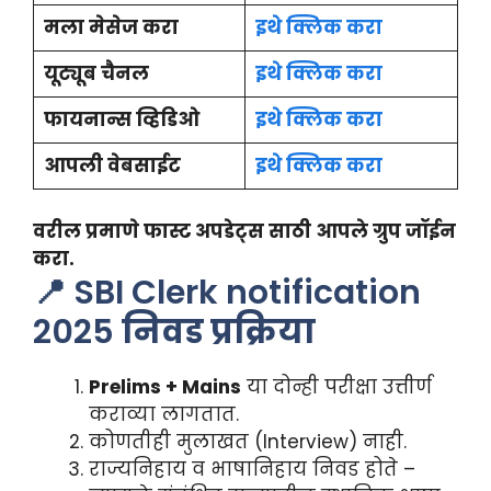
मला मेसेज करा
इथे क्लिक करा
यूट्यूब चैनल
इथे क्लिक करा
फायनान्स व्हिडिओ
इथे क्लिक करा
आपली वेबसाईट
इथे क्लिक करा
वरील प्रमाणे फास्ट अपडेट्स साठी आपले ग्रुप जॉईन
करा.
📍 SBI Clerk notification
2025
निवड प्रक्रिया
Prelims + Mains
या दोन्ही परीक्षा उत्तीर्ण
कराव्या लागतात.
कोणतीही मुलाखत (Interview) नाही.
राज्यनिहाय व भाषानिहाय निवड होते –