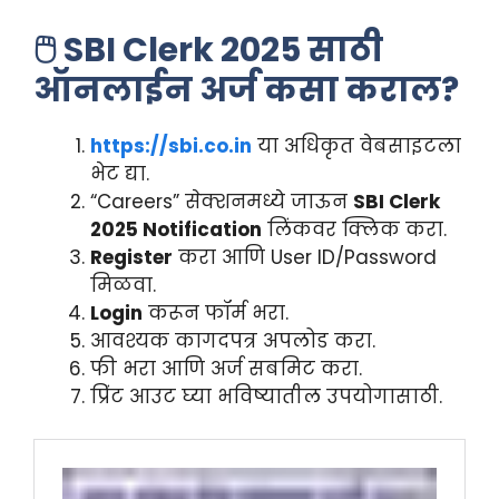
🖱
SBI Clerk 2025 साठी
ऑनलाईन अर्ज कसा कराल?
https://sbi.co.in
या अधिकृत वेबसाइटला
भेट द्या.
“Careers” सेक्शनमध्ये जाऊन
SBI Clerk
2025 Notification
लिंकवर क्लिक करा.
Register
करा आणि User ID/Password
मिळवा.
Login
करून फॉर्म भरा.
आवश्यक कागदपत्र अपलोड करा.
फी भरा आणि अर्ज सबमिट करा.
प्रिंट आउट घ्या भविष्यातील उपयोगासाठी.