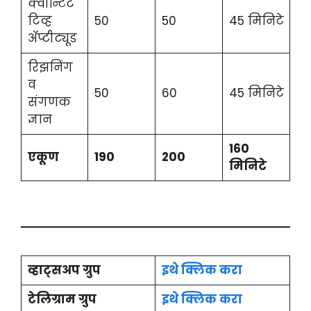
क्वॉन्टिटे
टिव्ह
50
50
45 मिनिटे
अ‍ॅप्टीट्यूड
रिझनिंग
व
50
60
45 मिनिटे
संगणक
ज्ञान
160
एकूण
190
200
मिनिटे
व्हाट्सअप ग्रुप
इथे क्लिक करा
टेलिग्राम ग्रुप
इथे क्लिक करा