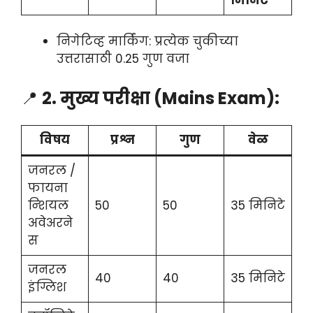
निगेटिव्ह मार्किंग: प्रत्येक चुकीच्या
उत्तरासाठी 0.25 गुण वजा
📍
2. मुख्य परीक्षा (Mains Exam):
विषय
प्रश्न
गुण
वेळ
जनरल /
फायना
न्शियल
50
50
35 मिनिटे
अवेअरने
स
जनरल
40
40
35 मिनिटे
इंग्लिश