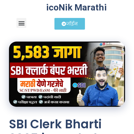
icoNik Marathi
जॉईन
बिझनेस आयडिया
शेअर मार्केट मराठी
SBI Clerk Bharti