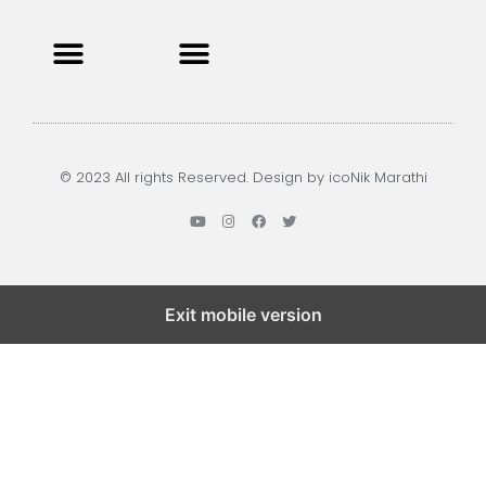
Privacy Policy
Terms and Condition
Contact us
© 2023 All rights Reserved. Design by icoNik Marathi
Exit mobile version