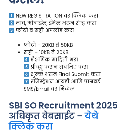
NEW REGISTRATION वर क्लिक करा
नाव, मोबाईल, ईमेल भरून सेव्ह करा
फोटो व सही अपलोड करा
फोटो – 20KB ते 50KB
सही – 10KB ते 20KB
शैक्षणिक माहिती भरा
प्रीव्ह्यू करून सबमिट करा
शुल्क भरून Final Submit करा
रजिस्ट्रेशन आयडी आणि पासवर्ड
SMS/Email वर मिळेल
SBI SO Recruitment 2025
अधिकृत वेबसाईट –
येथे
क्लिक करा