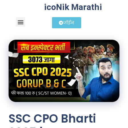
icoNik Marathi
जॉईन
बिझनेस आयडिया
शेअर मार्केट मराठी
SSC CPO Bharti