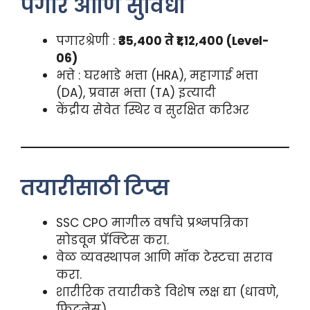
पगार आणि सुविधा
पगारश्रेणी :
₹35,400 ते ₹1,12,400 (Level-
06)
भत्ते : घरभाडे भत्ता (HRA), महागाई भत्ता
(DA), प्रवास भत्ता (TA) इत्यादी
केंद्रीय सेवेत स्थिर व सुरक्षित करिअर
तयारीसाठी टिप्स
SSC CPO मागील वर्षांचे प्रश्नपत्रिका
सोडवून प्रॅक्टिस करा.
वेळ व्यवस्थापन आणि मॉक टेस्टचा सराव
करा.
शारीरिक तयारीकडे विशेष लक्ष द्या (धावणे,
फिटनेस).