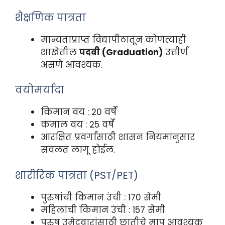
शैक्षणिक पात्रता
मान्यताप्राप्त विद्यापीठातून कोणत्याही
शाखेतील
पदवी (Graduation)
उत्तीर्ण
असणे आवश्यक.
वयोमर्यादा
किमान वय : 20 वर्षे
कमाल वय : 25 वर्षे
आरक्षित प्रवर्गांसाठी शासन नियमांनुसार
सवलत लागू होईल.
शारीरिक पात्रता (PST/PET)
पुरुषांची किमान उंची : 170 सेमी
महिलांची किमान उंची : 157 सेमी
पुरुष उमेदवारांसाठी छातीचे माप आवश्यक