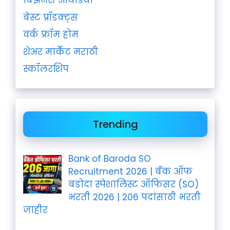
बिझनेस आयडिया
बेस्ट प्रॉडक्ट्स
वर्क फ्रॉम होम
शेअर मार्केट मराठी
स्कॉलरशिप
Trending
Bank of Baroda SO
Recruitment 2026 | बँक ऑफ
बडोदा स्पेशालिस्ट ऑफिसर (SO)
भरती 2026 | 206 पदांसाठी भरती
जाहीर