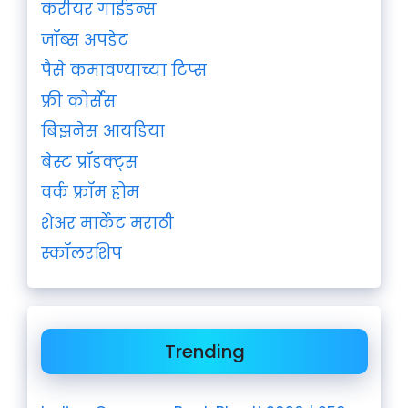
करीयर गाईडन्स
जॉब्स अपडेट
पैसे कमावण्याच्या टिप्स
फ्री कोर्सेस
बिझनेस आयडिया
बेस्ट प्रॉडक्ट्स
वर्क फ्रॉम होम
शेअर मार्केट मराठी
स्कॉलरशिप
Trending