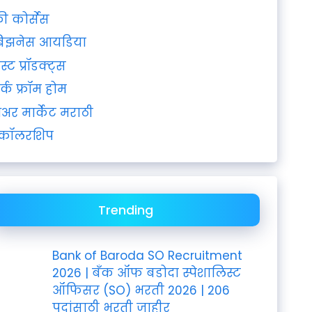
्री कोर्सेस
िझनेस आयडिया
ेस्ट प्रॉडक्ट्स
र्क फ्रॉम होम
ेअर मार्केट मराठी
्कॉलरशिप
Trending
Bank of Baroda SO Recruitment
2026 | बँक ऑफ बडोदा स्पेशालिस्ट
ऑफिसर (SO) भरती 2026 | 206
पदांसाठी भरती जाहीर