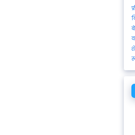
फ
ब
ब
व
श
स