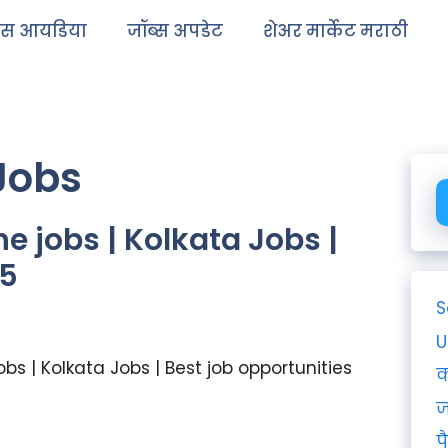
ेस आयडिया
जॉब्स अपडेट
शेअर मार्केट मराठी
Jobs
une jobs | Kolkata Jobs |
25
S
U
 jobs | Kolkata Jobs | Best job opportunities
क
ज
प