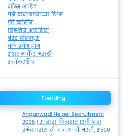
जॉब्स अपडेट
पैसे कमावण्याच्या टिप्स
फ्री कोर्सेस
बिझनेस आयडिया
बेस्ट प्रॉडक्ट्स
वर्क फ्रॉम होम
शेअर मार्केट मराठी
स्कॉलरशिप
Trending
Anganwadi Helper Recruitment
2026 | सातारा जिल्ह्यात 12वी पास
उमेदवारांसाठी 7 जागांची भरती, ₹7,500