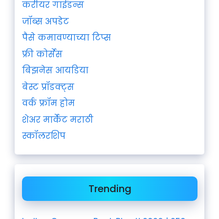
करीयर गाईडन्स
जॉब्स अपडेट
पैसे कमावण्याच्या टिप्स
फ्री कोर्सेस
बिझनेस आयडिया
बेस्ट प्रॉडक्ट्स
वर्क फ्रॉम होम
शेअर मार्केट मराठी
स्कॉलरशिप
Trending