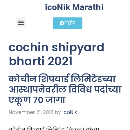
icoNik Marathi
जॉईन
बिझनेस आयडिया
शेअर मार्केट मराठी
cochin shipyard
bharti 2021
कोचीन शिपयार्ड लिमिटेडच्या
आस्थापनेवरील विविध पदांच्या
एकूण ७० जागा
November 21, 2021
by
icoNIk
कोचीन शिपयार्ड लिमिटेड (केरळ) यांच्या