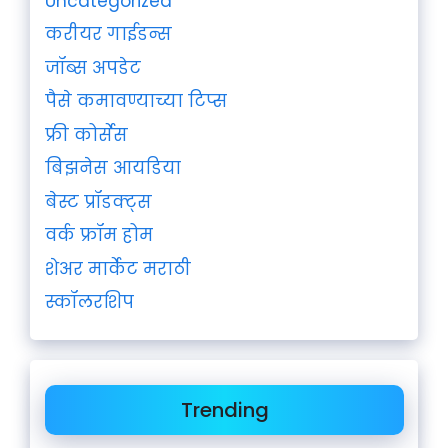
Uncategorized
करीयर गाईडन्स
जॉब्स अपडेट
पैसे कमावण्याच्या टिप्स
फ्री कोर्सेस
बिझनेस आयडिया
बेस्ट प्रॉडक्ट्स
वर्क फ्रॉम होम
शेअर मार्केट मराठी
स्कॉलरशिप
Trending