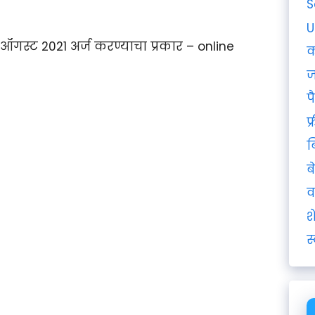
S
U
ऑगस्ट 2021 अर्ज करण्याचा प्रकार – online
क
ज
प
फ
ब
ब
व
श
स