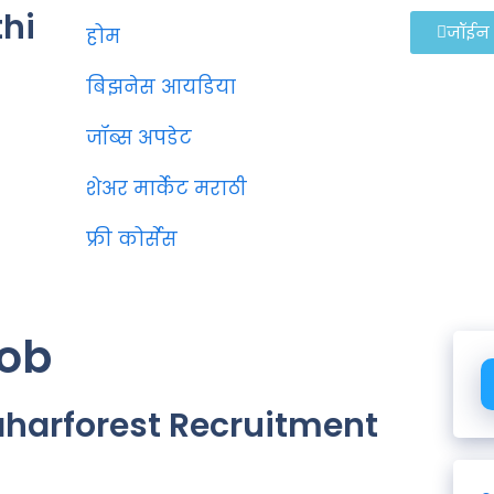
thi
जॉईन
होम
बिझनेस आयडिया
जॉब्स अपडेट
शेअर मार्केट मराठी
फ्री कोर्सेस
job
 Maharforest Recruitment