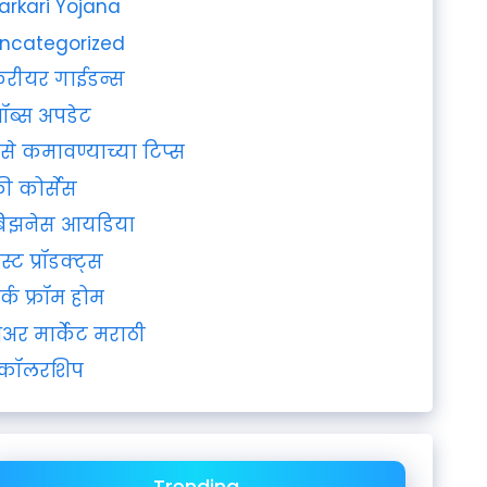
arkari Yojana
ncategorized
रीयर गाईडन्स
ॉब्स अपडेट
ैसे कमावण्याच्या टिप्स
्री कोर्सेस
िझनेस आयडिया
ेस्ट प्रॉडक्ट्स
र्क फ्रॉम होम
ेअर मार्केट मराठी
्कॉलरशिप
Trending