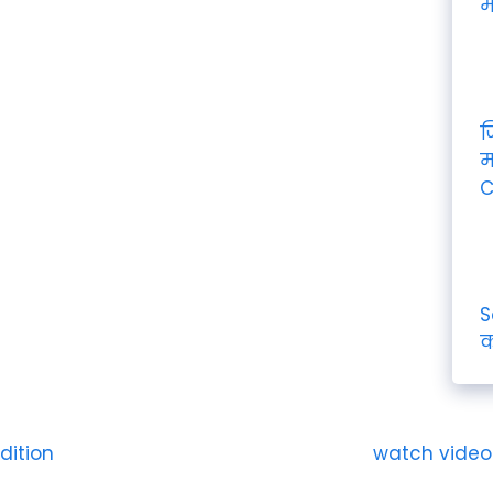
म
ज
म
C
S
क
dition
watch video