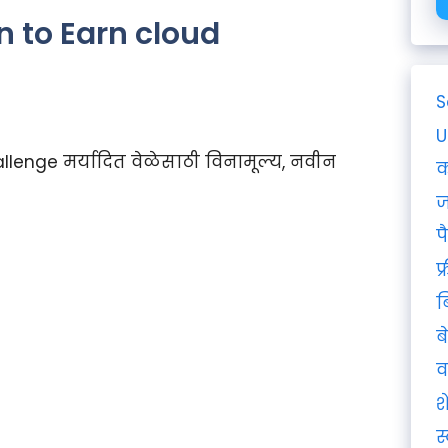
earn to Earn cloud
S
U
challenge मर्यादित वेळेसाठी विनामूल्य, नवीन
क
ज
प
फ
ब
ब
व
श
स