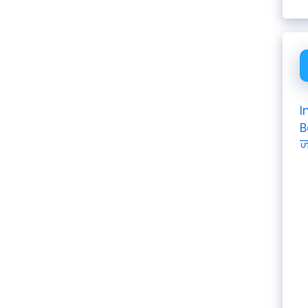
I
B
ज