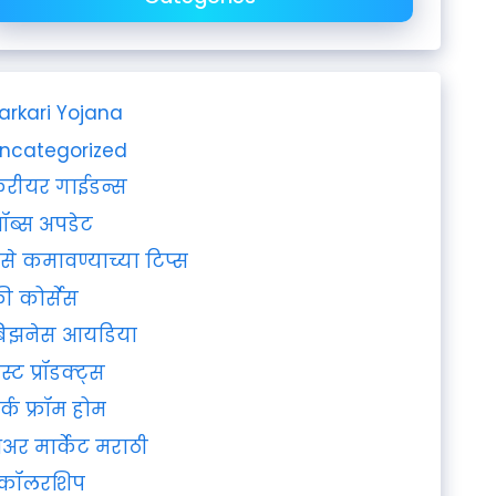
arkari Yojana
ncategorized
रीयर गाईडन्स
ॉब्स अपडेट
ैसे कमावण्याच्या टिप्स
्री कोर्सेस
िझनेस आयडिया
ेस्ट प्रॉडक्ट्स
र्क फ्रॉम होम
ेअर मार्केट मराठी
्कॉलरशिप