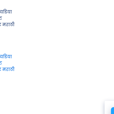
यडिया
ट
ेट मराठी
यडिया
ट
ेट मराठी