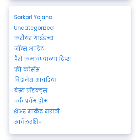
Sarkari Yojana
Uncategorized
करीयर गाईडन्स
जॉब्स अपडेट
पैसे कमावण्याच्या टिप्स
फ्री कोर्सेस
बिझनेस आयडिया
बेस्ट प्रॉडक्ट्स
वर्क फ्रॉम होम
शेअर मार्केट मराठी
स्कॉलरशिप