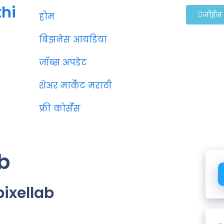
thi
जॉईन
होम
बिझनेस आयडिया
जॉब्स अपडेट
शेअर मार्केट मराठी
फ्री कोर्सेस
ab
pixellab