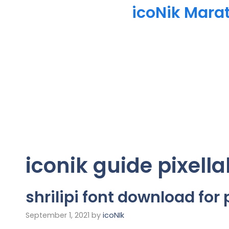
icoNik Mara
iconik guide pixell
shrilipi font download for 
September 1, 2021
by
icoNIk