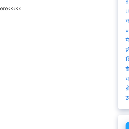
S
here<<<<<
U
क
ज
प
फ
ब
ब
व
श
स