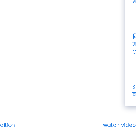
म
ज
म
C
S
क
dition
watch video