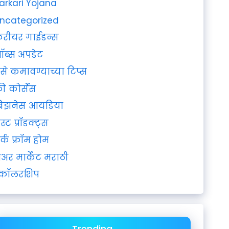
arkari Yojana
ncategorized
रीयर गाईडन्स
ॉब्स अपडेट
ैसे कमावण्याच्या टिप्स
्री कोर्सेस
िझनेस आयडिया
ेस्ट प्रॉडक्ट्स
र्क फ्रॉम होम
ेअर मार्केट मराठी
्कॉलरशिप
Trending