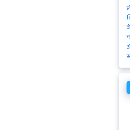
फ
ब
ब
व
श
स