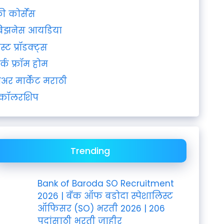
्री कोर्सेस
िझनेस आयडिया
ेस्ट प्रॉडक्ट्स
र्क फ्रॉम होम
ेअर मार्केट मराठी
्कॉलरशिप
Trending
Bank of Baroda SO Recruitment
2026 | बँक ऑफ बडोदा स्पेशालिस्ट
ऑफिसर (SO) भरती 2026 | 206
पदांसाठी भरती जाहीर