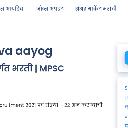
ेस आयडिया
जॉब्स अपडेट
शेअर मार्केट मराठी
va aayog
र्गत भरती | MPSC
S
U
cruitment 2021 पद संख्या – 22 अर्ज करण्याची
क
ज
प