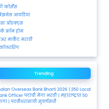
्री कोर्सेस
िझनेस आयडिया
ेस्ट प्रॉडक्ट्स
र्क फ्रॉम होम
ेअर मार्केट मराठी
्कॉलरशिप
Trending
ndian Overseas Bank Bharti 2026 | 250 Local
ank Officer पदांची मेगा भरती | महाराष्ट्रात 50
ागा | पदवीधरांसाठी सुवर्णसंधी