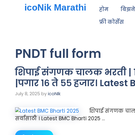
icoNik Marathi
होम
बिझन
फ्री कोर्सेस
PNDT full form
शिपाई संगणक चालक भरती | १० 
|पगार १६ ते ५५ हजार। Latest
July 8, 2025
by
icoNIk
शिपाई संगणक चालक
सर्वांसाठी । Latest BMC Bharti 2025 …