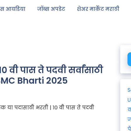
ेस आयडिया
जॉब्स अपडेट
शेअर मार्केट मराठी
वी पास ते पदवी सर्वांसाठी
 BMC Bharti 2025
S
U
 या पदासाठी भरती | १० वी पास ते पदवी
क
ज
प