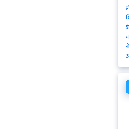
फ
ब
ब
व
श
स