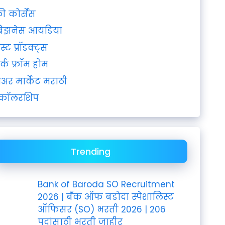
्री कोर्सेस
िझनेस आयडिया
ेस्ट प्रॉडक्ट्स
र्क फ्रॉम होम
ेअर मार्केट मराठी
्कॉलरशिप
Trending
Bank of Baroda SO Recruitment
2026 | बँक ऑफ बडोदा स्पेशालिस्ट
ऑफिसर (SO) भरती 2026 | 206
पदांसाठी भरती जाहीर