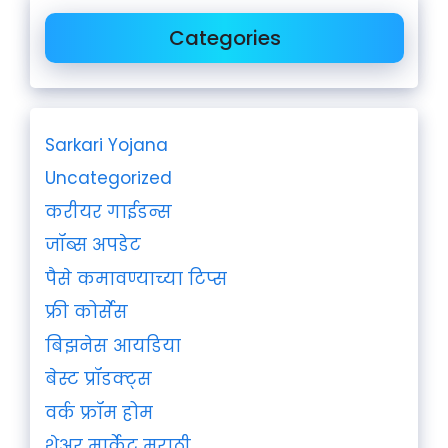
Categories
Sarkari Yojana
Uncategorized
करीयर गाईडन्स
जॉब्स अपडेट
पैसे कमावण्याच्या टिप्स
फ्री कोर्सेस
बिझनेस आयडिया
बेस्ट प्रॉडक्ट्स
वर्क फ्रॉम होम
शेअर मार्केट मराठी