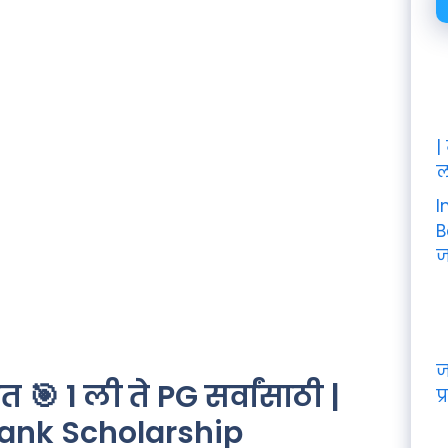
|
ल
I
B
ज
ज
 1 ली ते PG सर्वांसाठी |
प्
Bank Scholarship