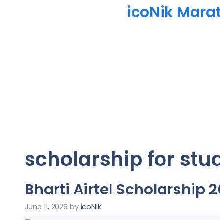
icoNik Mara
scholarship for stu
Bharti Airtel Scholarship
June 11, 2026
by
icoNIk