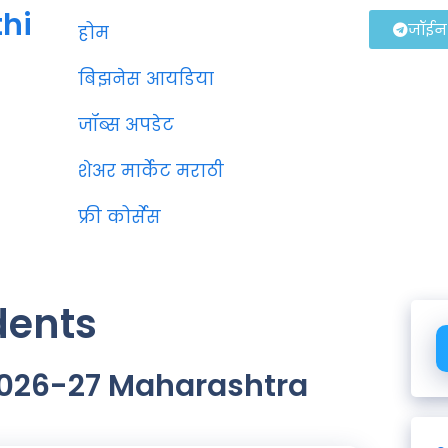
thi
जॉईन
होम
बिझनेस आयडिया
जॉब्स अपडेट
शेअर मार्केट मराठी
फ्री कोर्सेस
dents
 2026-27 Maharashtra