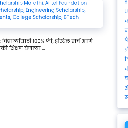
S
U
क
ज
प
द्यार्थ्यांसाठी 100% फी, हॉस्टेल खर्च आणि
की शिक्षण घेणाऱ्या …
फ
ब
ब
व
श
स