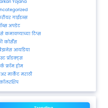
arkari Yojana
ncategorized
रीयर गाईडन्स
ॉब्स अपडेट
ैसे कमावण्याच्या टिप्स
्री कोर्सेस
िझनेस आयडिया
ेस्ट प्रॉडक्ट्स
र्क फ्रॉम होम
ेअर मार्केट मराठी
्कॉलरशिप
Trending