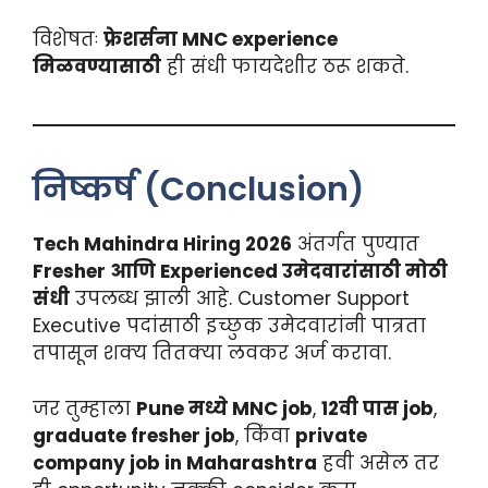
विशेषतः
फ्रेशर्सना MNC experience
मिळवण्यासाठी
ही संधी फायदेशीर ठरू शकते.
निष्कर्ष (Conclusion)
Tech Mahindra Hiring 2026
अंतर्गत पुण्यात
Fresher आणि Experienced उमेदवारांसाठी मोठी
संधी
उपलब्ध झाली आहे. Customer Support
Executive पदांसाठी इच्छुक उमेदवारांनी पात्रता
तपासून शक्य तितक्या लवकर अर्ज करावा.
जर तुम्हाला
Pune मध्ये MNC job
,
12वी पास job
,
graduate fresher job
, किंवा
private
company job in Maharashtra
हवी असेल तर