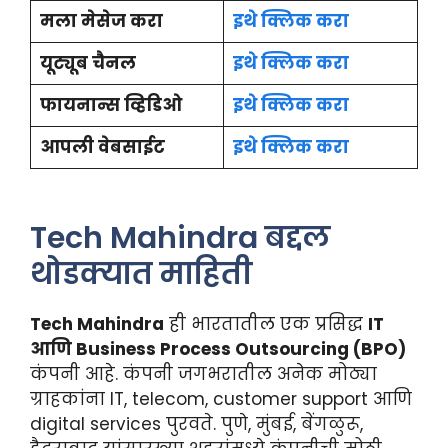
मला मेसेज करा
इथे क्लिक करा
यूट्यूब चैनल
इथे क्लिक करा
फायनान्स व्हिडिओ
इथे क्लिक करा
आपली वेबसाईट
इथे क्लिक करा
Tech Mahindra बद्दल
थोडक्यात माहिती
Tech Mahindra
ही भारतातील एक प्रसिद्ध
IT
आणि Business Process Outsourcing (BPO)
कंपनी आहे. कंपनी जगभरातील अनेक मोठ्या
ग्राहकांना IT, telecom, customer support आणि
digital services पुरवते. पुणे, मुंबई, बेंगळुरू,