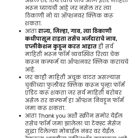
असेल तर तिथे त्यांचे नाव आणि इतर माहिती
भरून घ्यायची आहे जर नसेल तर त्या
ठिकाणी नो या ऑप्शनवर क्लिक करू
शकता.
आता
राज्य, जिल्हा, गाव, त्या ठिकाणी
कधीपासून राहता तसेच अर्जदाराचे नाव,
एप्लीकेशन कुठून करत आहात
ही सर्व
माहिती भरून फॉर्म व्यवस्थित रित्या चेक
करून कन्फर्म या ऑप्शनवर क्लिक करायचे
आहे.
जर काही माहिती अचूक वाटत असल्यास
चुकीच्या फुलीवर क्लिक करून पुन्हा फॉर्म
एडिट करू शकता जर सर्व माहिती बरोबर
असेल तर कन्फर्म हा ऑप्शन निवडून फॉर्म
जमा करू शकता.
आता Thank you अशी स्क्रीन समोर येईल
तसेच फॉर्म जमा झालेला चा टेक्स्ट मेसेज
सुद्धा दिलेल्या मोबाईल नंबर वर येईल.