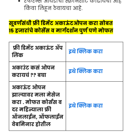
रेफरन्स आयडीचा स्क्रीनशॉट काढायचा आहे
किंवा लिहून ठेवायचा आहे.
सूवर्णसंधी फ्री डिमॅट अकाऊंटओपन करा सोबत
15 हजारांचे कोर्सेस व मार्गदर्शन पुर्ण पणे मोफत
फ्री डिमॅट अकाऊंट ॲप
इथे क्लिक करा
लिंक
अकाउंट कसं ओपन
इथे क्लिक करा
करायचं ?? बघा
अकाऊंट ओपन
झाल्यावर मला मेसेज
करा . मोफत कोर्सस व
इथे क्लिक करा
दर महिन्याला फ्री
ऑनलाईन, ऑफलाईन
वेबमिनार होतील