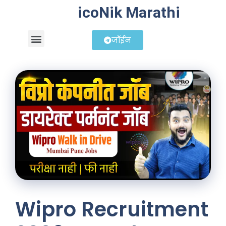
icoNik Marathi
जॉईन
बिझनेस आयडिया
शेअर मार्केट मराठी
Wipro Recruitment