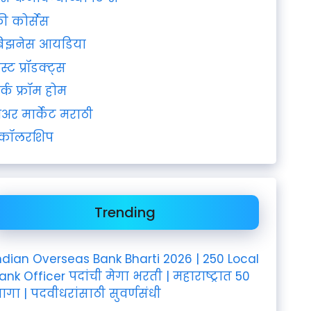
्री कोर्सेस
िझनेस आयडिया
ेस्ट प्रॉडक्ट्स
र्क फ्रॉम होम
ेअर मार्केट मराठी
्कॉलरशिप
Trending
ndian Overseas Bank Bharti 2026 | 250 Local
ank Officer पदांची मेगा भरती | महाराष्ट्रात 50
ागा | पदवीधरांसाठी सुवर्णसंधी