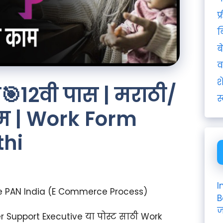
फ
ब
ब
व
श
म🎯12वी पास | मराठी/
स
 काम | Work Form
thi
I
e PAN India (E Commerce Process)
B
ज
 Support Executive या पोस्ट साठी Work