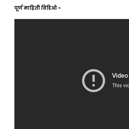
पूर्ण माहिती विडिओ –