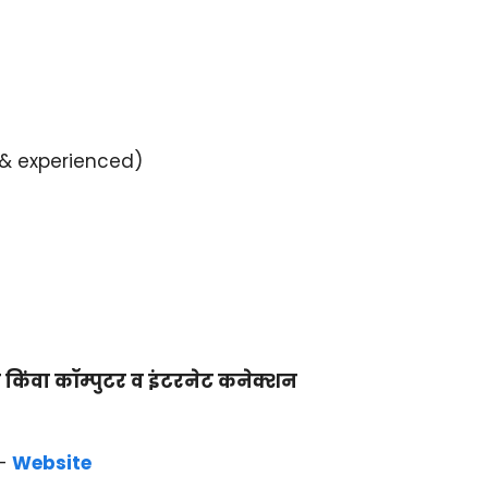
s & experienced)
प किंवा कॉम्पुटर व इंटरनेट कनेक्शन
–
Website