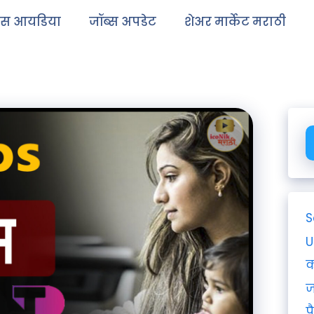
ेस आयडिया
जॉब्स अपडेट
शेअर मार्केट मराठी
S
U
क
ज
प