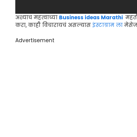
अश्याच महत्वाच्या
Business ideas Marathi
महत
करा, काही विचारायचं असल्यास
इंस्टाग्राम ला
मेसेज
Advertisement