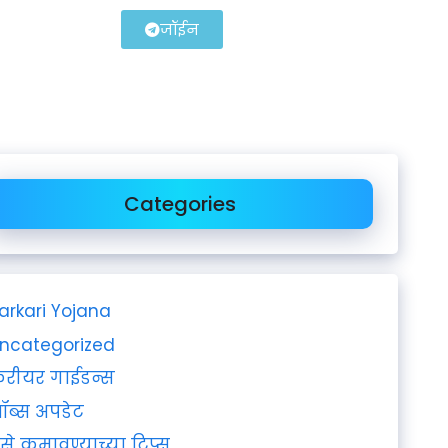
जॉईन
Categories
arkari Yojana
ncategorized
रीयर गाईडन्स
ॉब्स अपडेट
ैसे कमावण्याच्या टिप्स