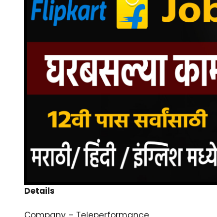
Details
Company – Teleperformance