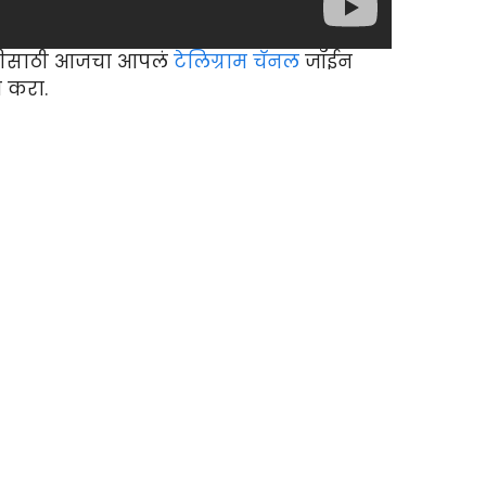
ीसाठी आजचा आपलं
टेलिग्राम चॅनल
जॉईन
 करा.