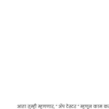
आता तुम्ही म्हणणार, ” ॲप टेस्टर ” म्हणून काम कर