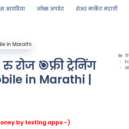
ेस आयडिया
जॉब्स अपडेट
शेअर मार्केट मराठी
वर
रोज 🎯फ्री ट्रेनिंग
E
S
bile in Marathi |
n money by testing apps -)