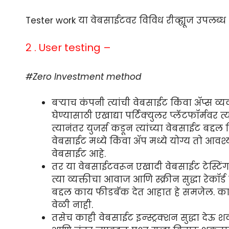
Tester work या वेबसाईटवर विविध रीव्ह्यूज उपलब्ध आह
२ . User testing –
#Zero Investment method
बऱ्याच कंपनी त्यांची वेबसाईट किंवा ॲप्स व्
घेण्यासाठी एखाद्या पर्टिक्युलर प्लॅटफॉर्मव
त्यानंतर युजर्स कडून त्यांच्या वेबसाईट बद्द
वेबसाईट मध्ये किंवा ॲप मध्ये योग्य तो आव
वेबसाईट आहे.
तर या वेबसाईटवरून एखादी वेबसाईट टेस्टिंग
त्या व्यक्तीचा आवाज आणि स्क्रीन सुद्धा रेकॉर्
बद्दल काय फीडबॅक देत आहात हे समजेल. काही 
वेळी नाही.
तसेच काही वेबसाईट इन्स्ट्रक्शन सुद्धा द