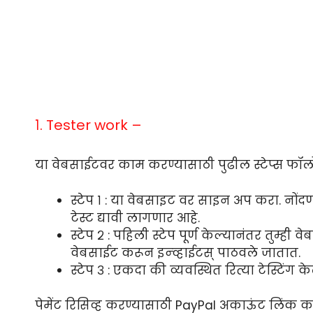
१. Tester work –
या वेबसाईटवर काम करण्यासाठी पुढील स्टेप्स फॉल
स्टेप १ : या वेबसाइट वर साइन अप करा. नोंद
टेस्ट द्यावी लागणार आहे.
स्टेप २ : पहिली स्टेप पूर्ण केल्यानंतर तुम्ह
वेबसाईट करून इन्व्हाईटस् पाठवले जातात.
स्टेप ३ : एकदा की व्यवस्थित रित्या टेस्टिंग के
पेमेंट रिसिव्ह करण्यासाठी PayPal अकाऊंट लिंक क