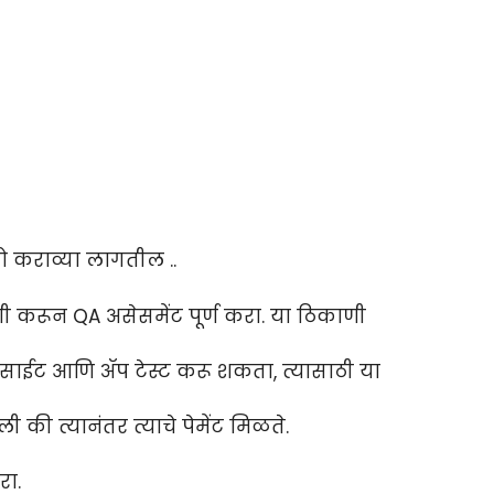
ो कराव्या लागतील ..
णी करून QA असेसमेंट पूर्ण करा. या ठिकाणी
ी वेबसाईट आणि ॲप टेस्ट करू शकता, त्यासाठी या
ली की त्यानंतर त्याचे पेमेंट मिळते.
रा.