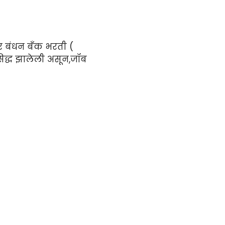
 बंधन बँक भरती (
िद्ध झालेली असून,जॉब