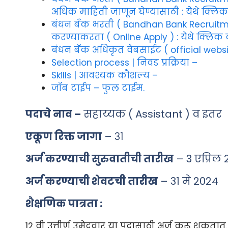
अधिक माहिती जाणून घेण्यासाठी : येथे क्लिक
बंधन बँक भरती ( Bandhan Bank Recruitme
करण्याकरता ( Online Apply ) : येथे क्लिक 
बंधन बँक अधिकृत वेबसाईट ( official webs
Selection process | निवड प्रक्रिया –
Skills | आवश्यक कौशल्य –
जॉब टाईप – फुल टाईम.
पदाचे नाव –
सहाय्यक ( Assistant ) व इतर
एकूण रिक्त जागा
– ३१
अर्ज करण्याची सुरुवातीची तारीख
– 3 एप्रिल
अर्ज करण्याची शेवटची तारीख
– 31 मे 2024
शैक्षणिक पात्रता :
12 वी उत्तीर्ण उमेदवार या पदासाठी अर्ज करू शकतात.