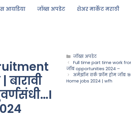
ेस आयडिया
जॉब्स अपडेट
शेअर मार्केट मराठी
जॉब्स अपडेट
ruitment
Full time part time work fro
जॉब opportunities 2024 –
अमेझॉन वर्क फ्रॉम होम जॉब 
| बारावी
Home jobs 2024 | wfh
ुवर्णसंधी…I
2024