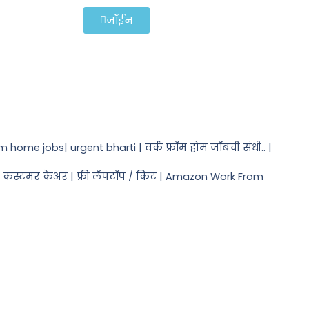
जॉईन
m home jobs| urgent bharti | वर्क फ्रॉम होम जॉबची संधी.. |
🎯 कस्टमर केअर | फ्री लॅपटॉप / किट | Amazon Work From