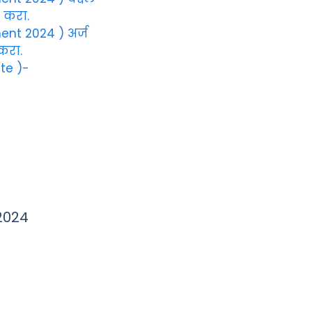
 करा.
nt 2024 ) अर्ज
करा.
ite )-
 2024