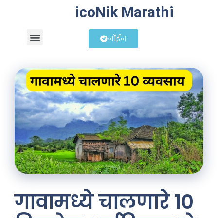
icoNik Marathi
जॉईन
बिझनेस आयडिया
शेअर मार्केट मराठी
गावामध्ये चालणारे १०