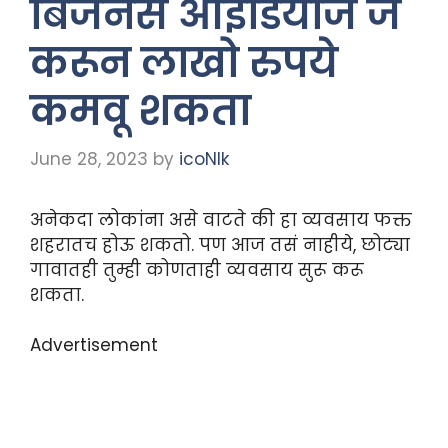
बिजनेस आईडियाज जे
करून लाखो रुपये
कमवू शकता
June 28, 2023
by
icoNIk
अनेकदा लोकांना असे वाटते की हा व्यवसाय फक्त
शहरातच होऊ शकतो. पण आज तसं नाहीये, छोट्या
गावातही तुम्ही कोणताही व्यवसाय सुरू करू
शकता.
Advertisement