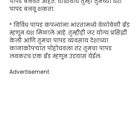
पापड बनवत आहेत. याशिवाय तुम्ही तुमच्या घरी
पापड बनवू शकता.
* विविध पापड कंपन्यांना भारतामध्ये वेळोवेळी ब्रँड
म्हणून यश मिळाले आहे. तुम्हीही जर योग्य प्रसिद्धी
केली आणि तुमचा पापड व्यवसाय देशाच्या
कानाकोपऱ्यात पोहोचवला तर तुमचा पापड
लवकरच एक ब्रँड म्हणून उदयास येईल.
Advertisement