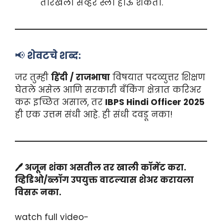
तारखेला सर्व्हर स्लो होऊ शकतो.
📢
शेवटचे शब्द:
जर तुम्ही
हिंदी / राजभाषा
विषयात पदव्युत्तर शिक्षण
घेतले असेल आणि सरकारी बँकिंग क्षेत्रात करिअर
करू इच्छित असाल, तर
IBPS Hindi Officer 2025
ही एक उत्तम संधी आहे. ही संधी दवडू नका!
🖊️ अजून शंका असतील तर खाली कॉमेंट करा.
व्हिडिओ/ब्लॉग उपयुक्त वाटल्यास शेअर करायला
विसरू नका.
watch full video-