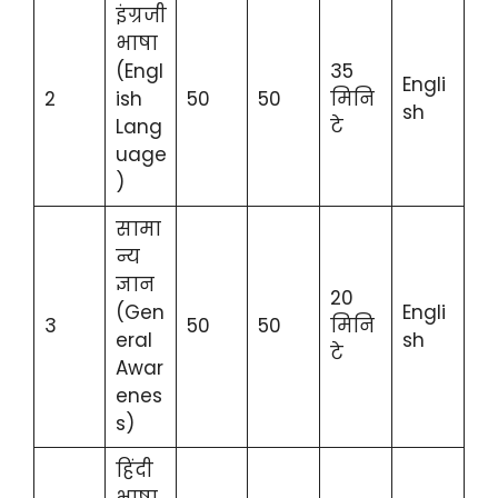
इंग्रजी
भाषा
(Engl
35
Engli
2
ish
50
50
मिनि
sh
Lang
टे
uage
)
सामा
न्य
ज्ञान
20
(Gen
Engli
3
50
50
मिनि
eral
sh
टे
Awar
enes
s)
हिंदी
भाषा