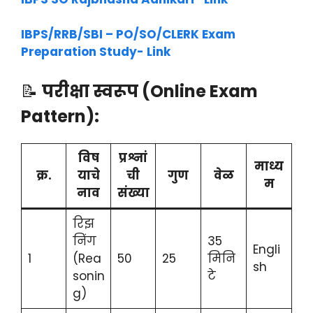
IBPS/RRB/SBI – PO/SO/CLERK Exam
Preparation Study- Link
📝
परीक्षा स्वरूप (Online Exam
Pattern):
विष
प्रश्नां
माध्य
क्र.
याचे
ची
गुण
वेळ
म
नाव
संख्या
रिझ
निंग
35
Engli
1
(Rea
50
25
मिनि
sh
sonin
टे
g)