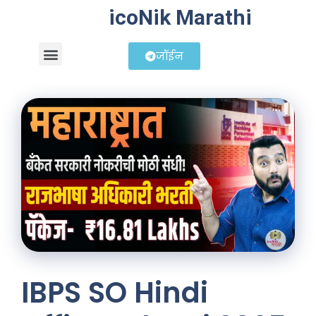
icoNik Marathi
जॉईन
बिझनेस आयडिया
शेअर मार्केट मराठी
IBPS SO Hindi