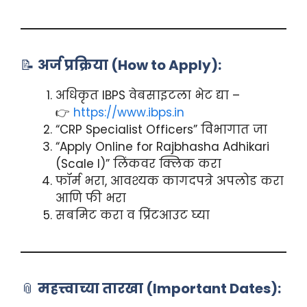
📝
अर्ज प्रक्रिया (How to Apply):
अधिकृत IBPS वेबसाइटला भेट द्या –
👉
https://www.ibps.in
“CRP Specialist Officers” विभागात जा
“Apply Online for Rajbhasha Adhikari
(Scale I)” लिंकवर क्लिक करा
फॉर्म भरा, आवश्यक कागदपत्रे अपलोड करा
आणि फी भरा
सबमिट करा व प्रिंटआउट घ्या
📎
महत्त्वाच्या तारखा (Important Dates):