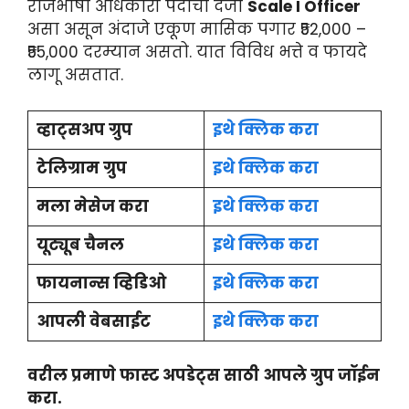
राजभाषा अधिकारी पदाचा दर्जा
Scale I Officer
असा असून अंदाजे एकूण मासिक पगार ₹52,000 –
₹55,000 दरम्यान असतो. यात विविध भत्ते व फायदे
लागू असतात.
व्हाट्सअप ग्रुप
इथे क्लिक करा
टेलिग्राम ग्रुप
इथे क्लिक करा
मला मेसेज करा
इथे क्लिक करा
यूट्यूब चैनल
इथे क्लिक करा
फायनान्स व्हिडिओ
इथे क्लिक करा
आपली वेबसाईट
इथे क्लिक करा
वरील प्रमाणे फास्ट अपडेट्स साठी आपले ग्रुप जॉईन
करा.