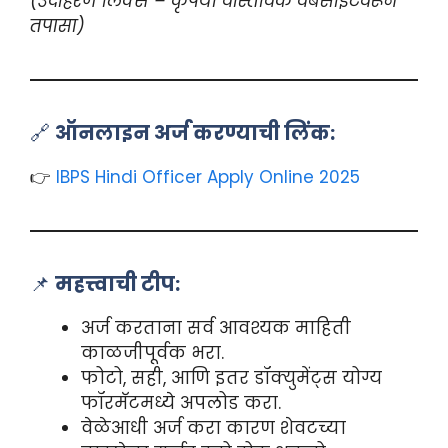
(उदाहरण लिंक्स – कृपया वास्तविक वेबसाइटवरून
तपासा)
🔗
ऑनलाइन अर्ज करण्याची लिंक:
👉
IBPS Hindi Officer Apply Online 2025
📌
महत्त्वाची टीप:
अर्ज करताना सर्व आवश्यक माहिती
काळजीपूर्वक भरा.
फोटो, सही, आणि इतर डॉक्युमेंट्स योग्य
फॉरमॅटमध्ये अपलोड करा.
वेळेआधी अर्ज करा कारण शेवटच्या