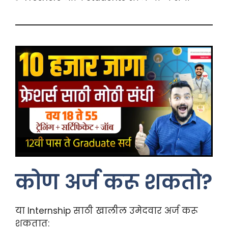
कोण अर्ज करू शकतो?
या Internship साठी खालील उमेदवार अर्ज करू
शकतात: