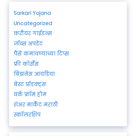
Sarkari Yojana
Uncategorized
करीयर गाईडन्स
जॉब्स अपडेट
पैसे कमावण्याच्या टिप्स
फ्री कोर्सेस
बिझनेस आयडिया
बेस्ट प्रॉडक्ट्स
वर्क फ्रॉम होम
शेअर मार्केट मराठी
स्कॉलरशिप