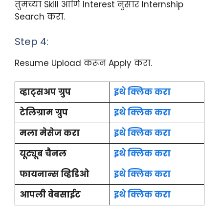
तुमच्या Skill आणि Interest नुसार Internship
Search करा.
Step 4:
Resume Upload करून Apply करा.
व्हाट्सअप ग्रुप
इथे क्लिक करा
टेलिग्राम ग्रुप
इथे क्लिक करा
मला मेसेज करा
इथे क्लिक करा
यूट्यूब चैनल
इथे क्लिक करा
फायनान्स व्हिडिओ
इथे क्लिक करा
आपली वेबसाईट
इथे क्लिक करा