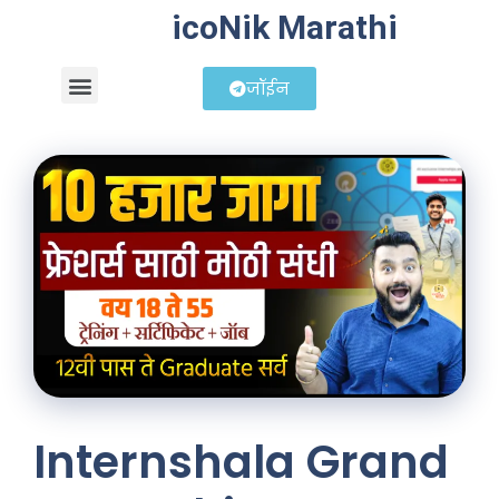
icoNik Marathi
जॉईन
बिझनेस आयडिया
शेअर मार्केट मराठी
Internshala Grand