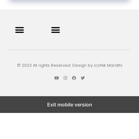
Privacy Policy
Terms and Condition
Contact us
© 2023 All rights Reserved. Design by icoNik Marathi
Exit mobile version