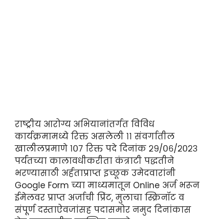
राष्ट्रीय आरोग्य अभियानांतर्गत विविध
कार्यक्रमामध्ये रिक्त असलेली ११ संवर्गातील
खालीलप्रमाणे १०७ रिक्त पदे दिनांक २९/०६/२०२३
पर्यंतच्या कालावधीकरीता कंत्राटी पद्धतीने
भरण्यासाठी अर्हताप्राप्त इच्छूक उमेदवारांनी
Google Form च्या माध्यमातून Online अर्ज भरून
ईमेलवर प्राप्त अर्जाची प्रिंट, मुलाचा स्क्रिनॉट व
संपूर्ण दस्ताऐवजांसह पदासमोर नमुद दिनांकास