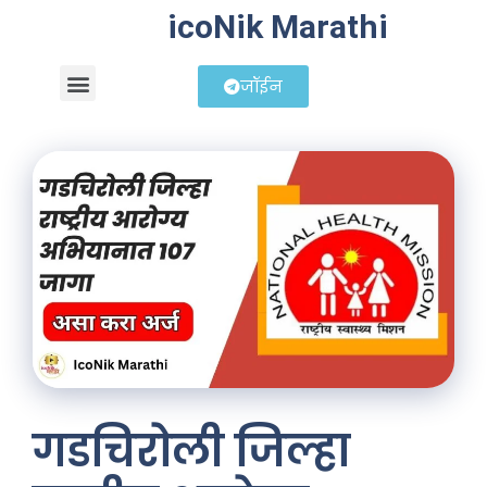
icoNik Marathi
जॉईन
बिझनेस आयडिया
शेअर मार्केट मराठी
गडचिरोली जिल्हा