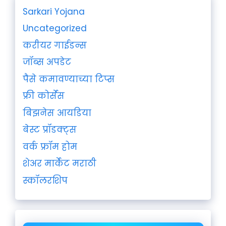
Sarkari Yojana
Uncategorized
करीयर गाईडन्स
जॉब्स अपडेट
पैसे कमावण्याच्या टिप्स
फ्री कोर्सेस
बिझनेस आयडिया
बेस्ट प्रॉडक्ट्स
वर्क फ्रॉम होम
शेअर मार्केट मराठी
स्कॉलरशिप