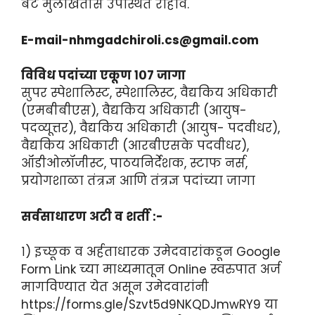
बेट मुलाखतीस उपस्थित राहावे.
E-mail-nhmgadchiroli.cs@gmail.com
विविध पदांच्या एकूण १०७ जागा
सुपर स्पेशालिस्ट, स्पेशालिस्ट, वैद्यकिय अधिकारी
(एमबीबीएस), वैद्यकिय अधिकारी (आयुष-
पदव्यूत्तर), वैद्यकिय अधिकारी (आयुष- पदवीधर),
वैद्यकिय अधिकारी (आरबीएसके पदवीधर),
ऑडीओलॉजीस्ट, पाठयनिर्देशक, स्टाफ नर्स,
प्रयोगशाळा तंत्रज्ञ आणि तंत्रज्ञ पदांच्या जागा
सर्वसाधारण अटी व शर्ती :-
१) इच्छूक व अर्हताधारक उमेदवारांकडून Google
Form Link च्या माध्यमातून Online स्वरुपात अर्ज
मागविण्यात येत असून उमेदवारांनी
https://forms.gle/Szvt5d9NKQDJmwRY9 या