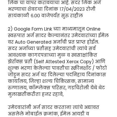
लिंक चा वापर करावयाचा आहे. सदर लिंक अर्ज
भरण्याचा शेवटचा दिनांक १७/०४/२०२३ रोजी
सायंकाळी ६.०० वाजेपर्यंत सुरु राहील
2) Google Form Link च्या माध्यमातून Online
स्वरूपात अर्ज सादर केल्यानंतर उमेदवारांच्या ईमेल
वर Auto Generated अर्जाची प्रत प्राप्त होईल.
सदर अर्जाच्या प्रतीसह उमेदवारांची त्यांचे सर्व
आवश्यक कागदपत्राच्या मुळ व स्वसाक्षांकित
झेरॉक्स प्रती (Self Attested Xerox Copy) आणि
शुल्क भरणा केलेल्या पावतीचा स्क्रीनशॉट / फोटो
जोडून सदर अर्ज वर दिलेल्या पदनिहाय दिनांकास
कार्यालय, जिल्हा शल्य चिकित्सक, सामान्य
रुग्णालय, कॉम्प्लेक्स परिसर, गडचिरोली येथे थेट
मुलाखतीकरीता हजर रहावे,
उमेदवारांनी अर्ज सादर करताना त्यांचे अद्यावत
असलेले मोबाईल क्रमांक, ईमेल आयडी व