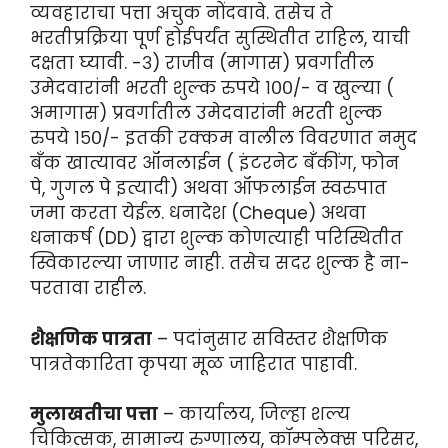
व्यवहाराचा पत्ता अचुक नोंदवावे. तसेच ते
भरतीप्रक्रिया पूर्ण होईपर्यंत सुस्थितीत राहिल, याची
दक्षता घ्यावी. -३) राजीव (मागास) प्रवर्गातील
उमेदवारांनी भरती शुल्क रुपये १००/- व खुल्या (
अमागास) प्रवर्गातील उमेदवारांनी भरती शुल्क
रुपये १५०/- इतकी रक्कम वालील विवरणात नमुद
बँक खात्यावर ऑनलाईन ( इंटरनेट बँकींग, फोन
पे, गुगल पे इत्यादी) अथवा ऑफलाईन स्वरुपात
जमा करता येईल. धनादेश (Cheque) अथवा
धनाकर्ष (DD) द्वारा शुल्क कोणत्याही परिस्थितीत
स्विकारल्या जाणार नाही. तसेच सदर शुल्क है ना-
परतावा राहील.
शैक्षणिक पात्रता
– पदांनुसार सविस्तर शैक्षणिक
पात्रतेकारिता कृपया मूळ जाहिरात पाहावी.
मुलाखतीचा पत्ता
– कार्यालय, जिल्हा शल्य
चिकित्सक, सामान्य रुग्णालय, कॉम्पलेक्स परिसर,