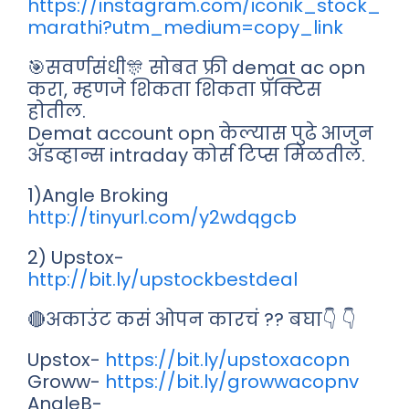
https://instagram.com/iconik_stock_
marathi?utm_medium=copy_link
🎯सवर्णसंधी🎊 सोबत फ्री demat ac opn
करा, म्हणजे शिकता शिकता प्रॅक्टिस
होतील.
Demat account opn केल्यास पुढे आजुन
अ‍ॅडव्हान्स intraday कोर्स टिप्स मिळतील.
1)Angle Broking
http://tinyurl.com/y2wdqgcb
2) Upstox-
http://bit.ly/upstockbestdeal
🔴अकाउंट कसं ओपन कारचं ?? बघा👇 👇
Upstox-
https://bit.ly/upstoxacopn
Groww-
https://bit.ly/growwacopnv
AngleB-