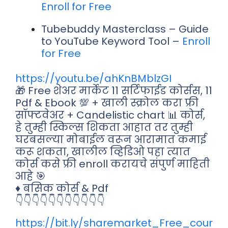
Enroll for Free
Tubebuddy Masterclass – Guide
to YouTube Keyword Tool –
Enroll
for Free
https://youtu.be/ahKnBMblzGI
🎁 Free शेअर मार्केट 11 सर्टिफाईड कोर्सस, 11
Pdf & Ebook 💯 + खाली स्क्रोल करा फ्री
सॉफ्टवेअर + Candelistic chart 📊 कोर्स,
हे तुम्ही स्किल्स शिकता आहात तर तुम्ही
घरबसल्या मोबाईल वरून आरामात कमाई
करू शकता, खालील व्हिडिओ पहा त्यात
कोर्स कसे फ्री enroll करायचे संपुर्ण माहिती
आहे 🎯
♦️ बसिक कोर्स & Pdf
👇👇👇👇👇👇👇👇👇👇👇
https://bit.ly/sharemarket_Free_cour