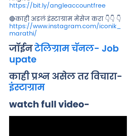
https://bit.ly/angleaccountfree
🔴काही अडलं इंस्टाग्राम मेसेज करा 👇👇 👇
https://www.instagram.com/iconik_
marathi/
जॉईन
टेलिग्राम चॅनल- Job
upate
काही प्रश्न असेल तर विचारा-
इंस्टाग्राम
watch full video-