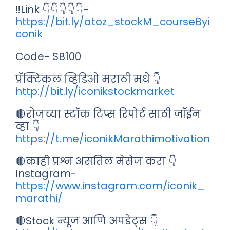
‼️Link 👇👇👇👇👇-
https://bit.ly/atoz_stockM_courseByi
conik
Code- SB100
प्रॅक्टिकल व्हिडिओ मराठी मधे 👇
http://bit.ly/iconikstockmarket
🔴रोजच्या स्टॉक टिप्स रिपोर्ट साठी जॉईन
व्हा 👇
https://t.me/iconikMarathimotivation
🔴काही प्रश्न असतिल मेसेज करा 👇
Instagram-
https://www.instagram.com/iconik_
marathi/
🔴Stock न्यूज आणि अपडेट्स 👇