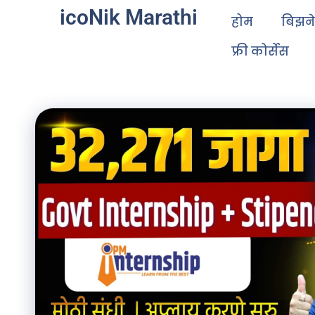
icoNik Marathi
होम
बिझन
फ्री कोर्सेस