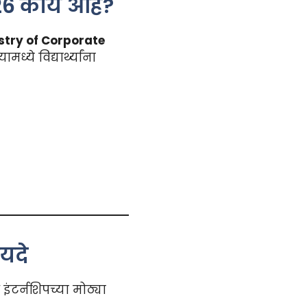
26 काय आहे?
stry of Corporate
्ये विद्यार्थ्यांना
ायदे
े इंटर्नशिपच्या मोठ्या