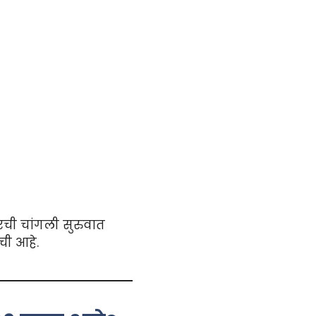
अरची चांगली सुरुवात
ची आहे.