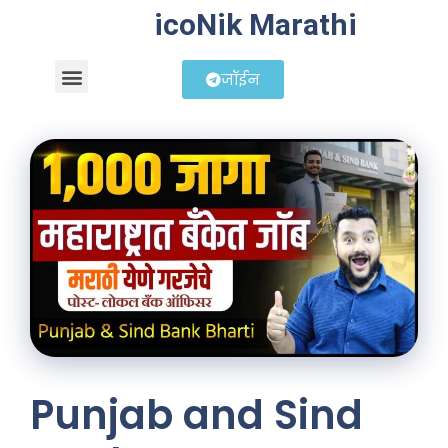
icoNik Marathi
जॉईन
बिझनेस आयडिया
शेअर मार्केट मराठी
Punjab and Sind