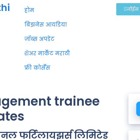
thi
जॉईन
होम
बिझनेस आयडिया
जॉब्स अपडेट
शेअर मार्केट मराठी
फ्री कोर्सेस
agement trainee
ates
नल फर्टिलायझर्स लिमिटेड