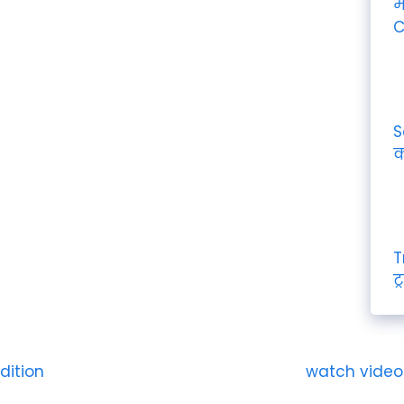
म
C
S
क
T
ट
dition
watch video