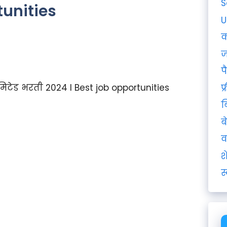
S
tunities
U
क
ज
प
िटेड भरती 2024 I Best job opportunities
फ
ब
ब
व
श
स