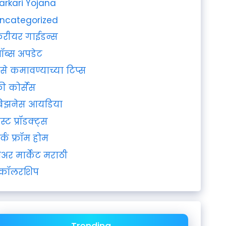
arkari Yojana
ncategorized
रीयर गाईडन्स
ॉब्स अपडेट
ैसे कमावण्याच्या टिप्स
्री कोर्सेस
िझनेस आयडिया
ेस्ट प्रॉडक्ट्स
र्क फ्रॉम होम
ेअर मार्केट मराठी
्कॉलरशिप
Trending