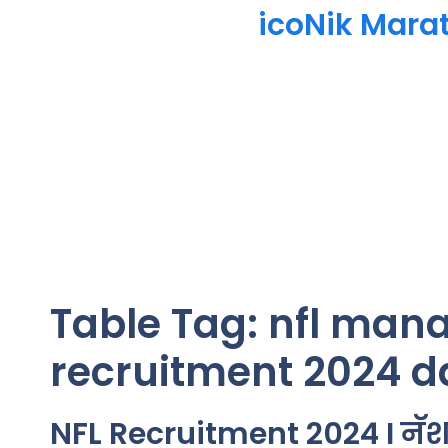
icoNik Mara
Table Tag:
nfl man
recruitment 2024 d
NFL Recruitment 2024 I नॅश