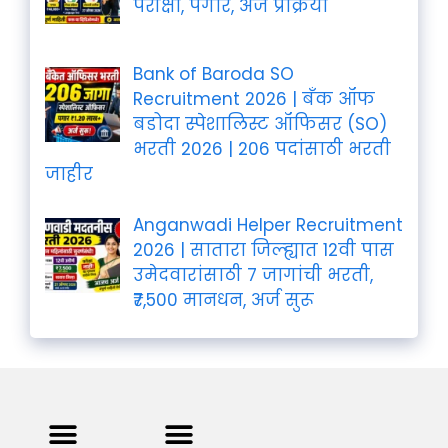
परीक्षा, पगार, अर्ज प्रक्रिया
Bank of Baroda SO
Recruitment 2026 | बँक ऑफ
बडोदा स्पेशालिस्ट ऑफिसर (SO)
भरती 2026 | 206 पदांसाठी भरती
जाहीर
Anganwadi Helper Recruitment
2026 | सातारा जिल्ह्यात 12वी पास
उमेदवारांसाठी 7 जागांची भरती,
₹7,500 मानधन, अर्ज सुरू
Privacy Policy
Terms and Condition
Contact us