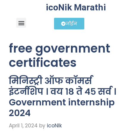
icoNik Marathi
जॉईन
बिझनेस आयडिया
शेअर मार्केट मराठी
free government
certificates
मिनिस्ट्री ऑफ कॉमर्स
इंटर्नशिप । वय १८ ते ४५ सर्व ।
Government internship
2024
April 1, 2024
by
icoNIk