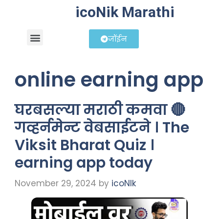
icoNik Marathi
जॉईन
बिझनेस आयडिया
शेअर मार्केट मराठी
online earning app
घरबसल्या मराठी कमवा 🔴
गव्हर्नमेन्ट वेबसाईटने । The
Viksit Bharat Quiz ।
earning app today
November 29, 2024
by
icoNIk