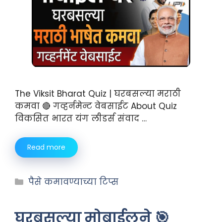
The Viksit Bharat Quiz | घरबसल्या मराठी
कमवा 🔴 गव्हर्नमेन्ट वेबसाईट About Quiz
विकसित भारत यंग लीडर्स संवाद …
Read more
पैसे कमावण्याच्या टिप्स
घरबसल्या मोबाईलने 🎯