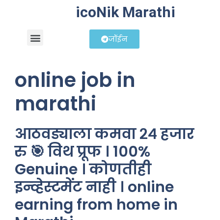
icoNik Marathi
जॉईन
बिझनेस आयडिया
शेअर मार्केट मराठी
online job in
marathi
आठवड्याला कमवा २४ हजार
रु 🎯 विथ प्रूफ । 100%
Genuine । कोणतीही
इन्व्हेस्टमेंट नाही । online
earning from home in