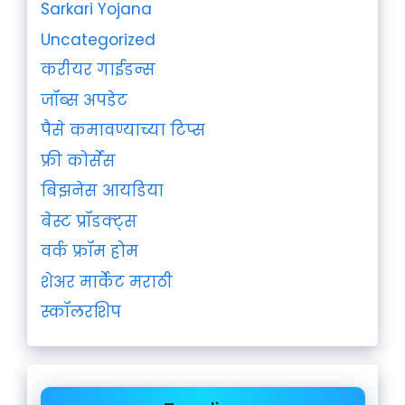
Sarkari Yojana
Uncategorized
करीयर गाईडन्स
जॉब्स अपडेट
पैसे कमावण्याच्या टिप्स
फ्री कोर्सेस
बिझनेस आयडिया
बेस्ट प्रॉडक्ट्स
वर्क फ्रॉम होम
शेअर मार्केट मराठी
स्कॉलरशिप