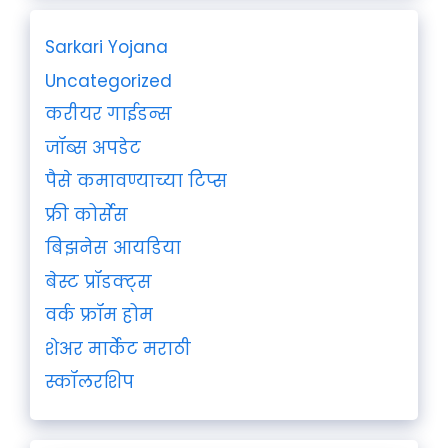
Sarkari Yojana
Uncategorized
करीयर गाईडन्स
जॉब्स अपडेट
पैसे कमावण्याच्या टिप्स
फ्री कोर्सेस
बिझनेस आयडिया
बेस्ट प्रॉडक्ट्स
वर्क फ्रॉम होम
शेअर मार्केट मराठी
स्कॉलरशिप