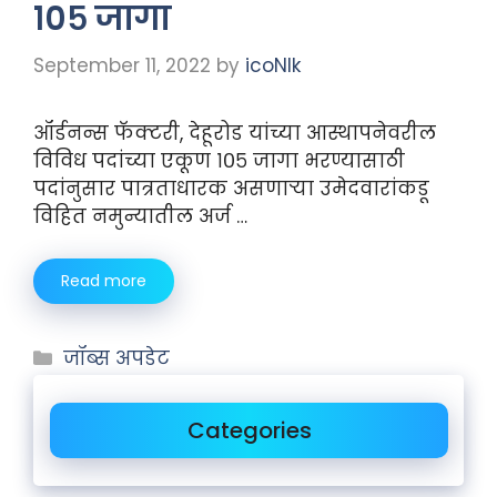
१०५ जागा
September 11, 2022
by
icoNIk
ऑर्डनन्स फॅक्टरी, देहूरोड यांच्या आस्थापनेवरील
विविध पदांच्या एकूण १०५ जागा भरण्यासाठी
पदांनुसार पात्रताधारक असणाऱ्या उमेदवारांकडू
विहित नमुन्यातील अर्ज …
Read more
जॉब्स अपडेट
Categories