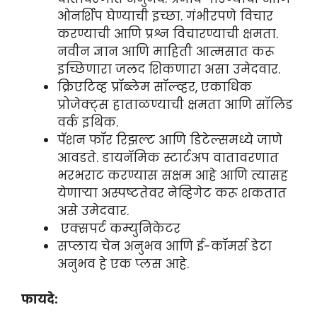
ओनर्शिप घेण्याची इच्छा. गंभीरपणे विचार
करण्याची आणि प्रश्न विचारण्याची क्षमता.
नवीन ज्ञान आणि माहिती आत्मसात करू
इच्छिणारा जलद शिकणारा असा उमेदवार.
क्रिएटिव्ह प्रॉब्लेम सॉल्व्हर, एकाधिक
प्रोजेक्ट्स हाताळण्याची क्षमता आणि सॉलिड
वर्क इथिक.
पॅशन फॉर रिझल्ट आणि डिटेल्समध्ये जाणे
आवडते. डायनॅमिक स्टार्टअप वातावरणात
भरभराट करण्यास सक्षम आहे आणि त्यासह
येणाऱ्या अस्पष्टतेवर नेव्हिगेट करू शकतात
असे उमेदवार.
एक्सपर्ट कम्युनिकेटर
सप्लाय चेन अनुभव आणि ई-कॉमर्स डेटा
अनुभव हे एक प्लस आहे.
फायदे: