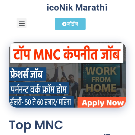
icoNik Marathi
जॉईन
बिझनेस आयडिया
शेअर मार्केट मराठी
Top MNC