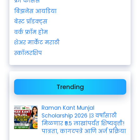
फ्री कोर्सेस
बिझनेस आयडिया
बेस्ट प्रॉडक्ट्स
वर्क फ्रॉम होम
शेअर मार्केट मराठी
स्कॉलरशिप
Trending
Raman Kant Munjal
Scholarship 2026 |३ वर्षांसाठी
मिळणार ₹5.5 लाखांपर्यंत शिष्यवृत्ती!
पात्रता, कागदपत्रे आणि अर्ज प्रक्रिया