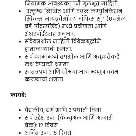
नियामक आवश्यकतांची मूलभूत माहिती.
उत्कृष्ट लिखित आणि वर्बल कम्युनिकेशन
स्किल्स. मायक्रोसॉफ्ट ऑफिस सूट (एक्सेल,
वर्ड, पॉवरपॉईंट) मध्ये प्रवीणता आणि
शेअरपॉईंटसह अनुभव.
संवेदनशील माहिती विवेकबुद्धीने
हाताळण्याची क्षमता.
सर्व कामांमध्ये तपशील आणि अचूकतेकडे
लक्ष देण्याची क्षमता.
स्वतंत्रपणे आणि टीमचा भाग म्हणून काम
करण्याची क्षमता.
फायदे:
वैद्यकीय, टर्म आणि अपघाती विमा
सर्व उद्देश रजा (कॅज्युअल आणि आजारी
वेळ): 12 दिवस
अर्जित रजा: 15 दिवस