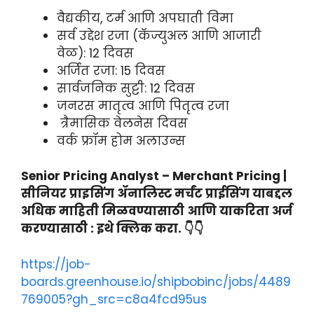
वैद्यकीय, टर्म आणि अपघाती विमा
सर्व उद्देश रजा (कॅज्युअल आणि आजारी
वेळ): 12 दिवस
अर्जित रजा: 15 दिवस
सार्वजनिक सुट्टी: 12 दिवस
जनरस मातृत्व आणि पितृत्व रजा
त्रैमासिक वेलनेस दिवस
वर्क फ्रॉम होम अलाउन्स
Senior Pricing Analyst – Merchant Pricing |
सीनियर प्राइसिंग ॲनालिस्ट मर्चंट प्राईसिंग याबद्दल
अधिक माहिती मिळवण्यासाठी आणि याकरिता अर्ज
करण्यासाठी : इथे क्लिक करा. 👇👇
https://job-
boards.greenhouse.io/shipbobinc/jobs/4489
769005?gh_src=c8a4fcd95us