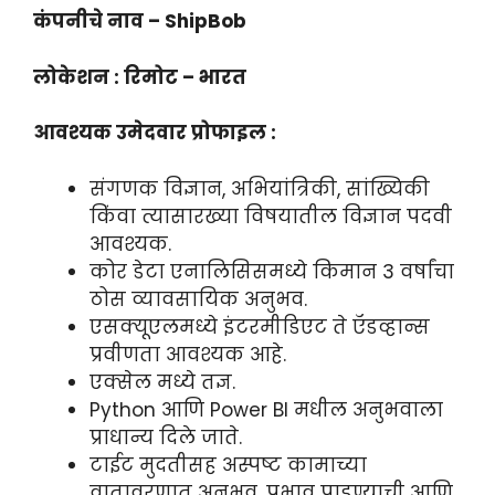
कंपनीचे नाव – ShipBob
लोकेशन : रिमोट – भारत
आवश्यक उमेदवार प्रोफाइल :
संगणक विज्ञान, अभियांत्रिकी, सांख्यिकी
किंवा त्यासारख्या विषयातील विज्ञान पदवी
आवश्यक.
कोर डेटा एनालिसिसमध्ये किमान 3 वर्षांचा
ठोस व्यावसायिक अनुभव.
एसक्यूएलमध्ये इंटरमीडिएट ते ऍडव्हान्स
प्रवीणता आवश्यक आहे.
एक्सेल मध्ये तज्ञ.
Python आणि Power BI मधील अनुभवाला
प्राधान्य दिले जाते.
टाईट मुदतीसह अस्पष्ट कामाच्या
वातावरणात अनुभव. प्रभाव पाडण्याची आणि