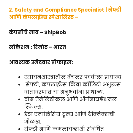
२. Safety and Compliance Specialist | सेफ्टी
आणि कंपलाईन्स स्पेशालिस्ट –
कंपनीचे नाव – ShipBob
लोकेशन : रिमोट – भारत
आवश्यक उमेदवार प्रोफाइल:
रसायनशास्त्रातील बॅचलर पदवीला प्राधान्य.
सेफ्टी, कंपलाईन्स किंवा कॉलिटी अशुरन्स
वातावरणात या अनुभवांना प्राधान्य.
ठोस ऍनॅलिटीकल आणि ऑर्गनायझेशनल
स्किल्स.
डेटा एनालिसिस टूल्स आणि टेक्निक्सची
ओळख.
सेफ्टी आणि कमलायन्सशी संबंधित