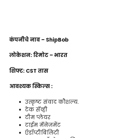
कंपनीचे नाव – ShipBob
लोकेशन: रिमोट – भारत
शिफ्ट: CST तास
आवश्यक स्किल्स :
उत्कृष्ट संवाद कौशल्य.
टेक सॅव्ही
टीम प्लेयर
टाईम मॅनेजमेंट
ऍडॉप्टीबिलिटी