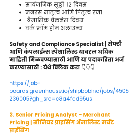
सार्वजनिक सुट्टी: 12 दिवस
जनरस मातृत्व आणि पितृत्व रजा
त्रैमासिक वेलनेस दिवस
वर्क फ्रॉम होम अलाउन्स
Safety and Compliance Specialist | सेफ्टी
आणि कंपलाईन्स स्पेशालिस्ट याबद्दल अधिक
माहिती मिळवण्यासाठी आणि या पदाकरिता अर्ज
करण्यासाठी : येथे क्लिक करा
👇👇👇
https://job-
boards.greenhouse.io/shipbobinc/jobs/4505
236005?gh_src=c8a4fcd95us
३. Senior Pricing Analyst – Merchant
Pricing | सीनियर प्राइसिंग ॲनालिस्ट मर्चंट
प्राईसिंग