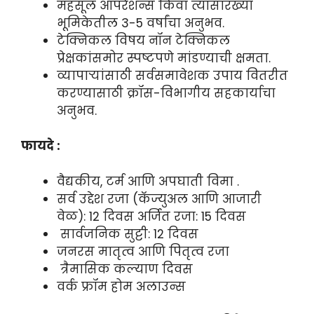
महसूल ऑपरेशन्स किंवा त्यासारख्या
भूमिकेतील 3-5 वर्षांचा अनुभव.
टेक्निकल विषय नॉन टेक्निकल
प्रेक्षकांसमोर स्पष्टपणे मांडण्याची क्षमता.
व्यापाऱ्यांसाठी सर्वसमावेशक उपाय वितरीत
करण्यासाठी क्रॉस-विभागीय सहकार्याचा
अनुभव.
फायदे :
वैद्यकीय, टर्म आणि अपघाती विमा .
सर्व उद्देश रजा (कॅज्युअल आणि आजारी
वेळ): 12 दिवस अर्जित रजा: 15 दिवस
सार्वजनिक सुट्टी: 12 दिवस
जनरस मातृत्व आणि पितृत्व रजा
त्रैमासिक कल्याण दिवस
वर्क फ्रॉम होम अलाउन्स